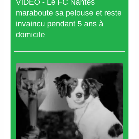
VIDÉO - Le FC Nantes
maraboute sa pelouse et reste
invaincu pendant 5 ans à
domicile