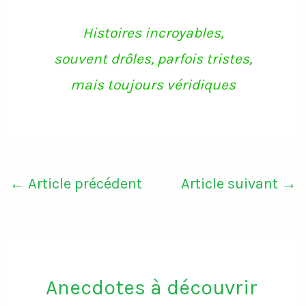
o
e
g
b
o
r
r
e
k
a
Histoires incroyables,
m
souvent drôles, parfois tristes,
mais toujours véridiques
←
Article précédent
Article suivant
→
Anecdotes à découvrir