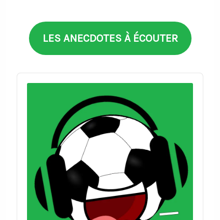
thèmes
LES ANECDOTES À ÉCOUTER
Audio
Player