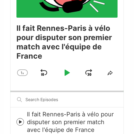
Il fait Rennes-Paris à vélo
pour disputer son premier
match avec l'équipe de
France
1
x
Skip
Play
Jump
Change
Share
Playback
This
Backward
Pause
Forward
Rate
Episode
Search
Episodes
Il fait Rennes-Paris à vélo pour
disputer son premier match
Episode
avec l'équipe de France
play