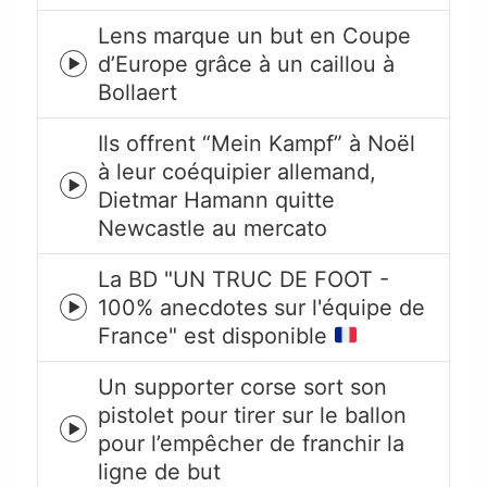
icon
Lens marque un but en Coupe
d’Europe grâce à un caillou à
Episode
Bollaert
play
icon
Ils offrent “Mein Kampf” à Noël
à leur coéquipier allemand,
Episode
Dietmar Hamann quitte
play
Newcastle au mercato
icon
La BD "UN TRUC DE FOOT -
100% anecdotes sur l'équipe de
Episode
France" est disponible
play
icon
Un supporter corse sort son
pistolet pour tirer sur le ballon
Episode
pour l’empêcher de franchir la
play
ligne de but
icon