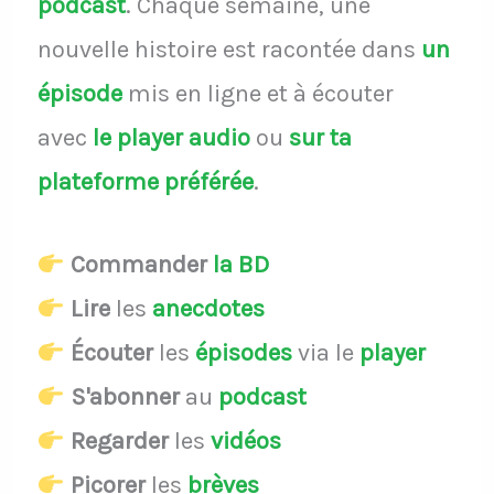
podcast
.
Chaque semaine, une
nouvelle histoire est racontée dans
un
épisode
mis en ligne et à écouter
avec
le player audio
ou
sur ta
plateforme préférée
.
Commander
la BD
Lire
les
anecdotes
Écouter
les
épisodes
via le
player
S'abonner
au
podcast
Regarder
les
vidéos
Picorer
les
brèves