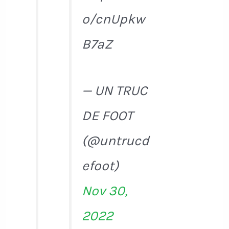
o/cnUpkw
B7aZ
— UN TRUC
DE FOOT
(@untrucd
efoot)
Nov 30,
2022