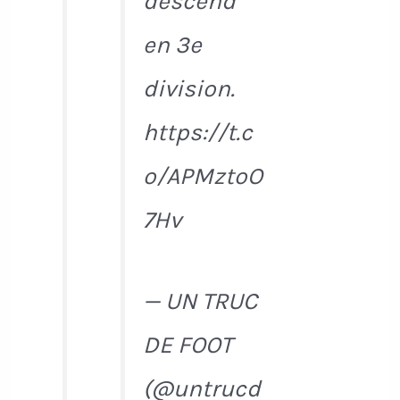
descend
en 3e
division.
https://t.c
o/APMztoO
7Hv
— UN TRUC
DE FOOT
(@untrucd