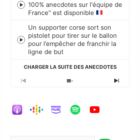
100% anecdotes sur l'équipe de
Episode
France" est disponible
play
icon
Un supporter corse sort son
pistolet pour tirer sur le ballon
Episode
pour l’empêcher de franchir la
play
ligne de but
icon
Previous
Show
Next
Episode
Episodes
Episode
List