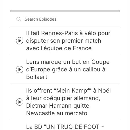
Playback
This
Backward
Pause
Forward
Rate
Episode
Search
Episodes
Il fait Rennes-Paris à vélo pour
disputer son premier match
Episode
avec l'équipe de France
play
icon
Lens marque un but en Coupe
d’Europe grâce à un caillou à
Episode
Bollaert
play
icon
Ils offrent “Mein Kampf” à Noël
à leur coéquipier allemand,
Episode
Dietmar Hamann quitte
play
Newcastle au mercato
icon
La BD "UN TRUC DE FOOT -