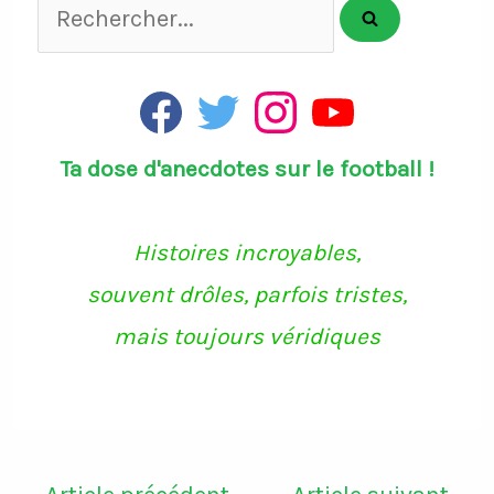
Rechercher...
F
T
I
Y
a
w
n
o
c
i
s
u
Ta dose d'anecdotes sur le football !
e
t
t
T
b
t
a
u
o
e
g
b
o
r
r
e
k
a
Histoires incroyables,
m
souvent drôles, parfois tristes,
mais toujours véridiques