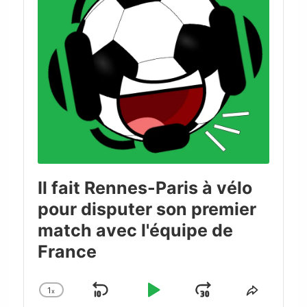
Il fait Rennes-Paris à vélo
pour disputer son premier
match avec l'équipe de
France
1
x
Skip
Play
Jump
Change
Share