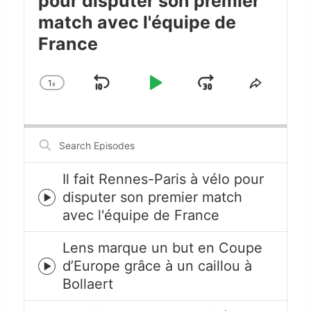
pour disputer son premier
match avec l'équipe de
France
1
x
Skip
Play
Jump
Change
Share
Playback
This
Backward
Pause
Forward
Rate
Episode
Search
Episodes
Il fait Rennes-Paris à vélo pour
disputer son premier match
Episode
avec l'équipe de France
play
icon
Lens marque un but en Coupe
d’Europe grâce à un caillou à
Episode
Bollaert
play
icon