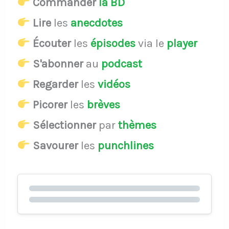
Commander
la BD
Lire
les
anecdotes
Écouter
les
épisodes
via le
player
S'abonner
au
podcast
Regarder
les
vidéos
Picorer
les
brèves
Sélectionner
par
thèmes
Savourer
les
punchlines