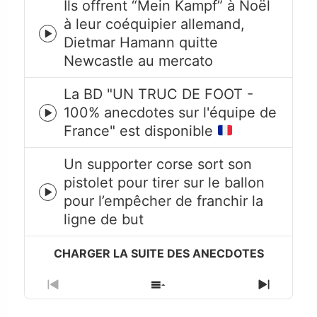
Ils offrent “Mein Kampf” à Noël
à leur coéquipier allemand,
Episode
Dietmar Hamann quitte
play
Newcastle au mercato
icon
La BD "UN TRUC DE FOOT -
100% anecdotes sur l'équipe de
Episode
France" est disponible
play
icon
Un supporter corse sort son
pistolet pour tirer sur le ballon
Episode
pour l’empêcher de franchir la
play
ligne de but
icon
Previous
Show
Next
Episode
Episodes
Episode