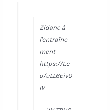
Zidane à
l'entraîne
ment
https://t.c
o/uLL6Eiv0
IV