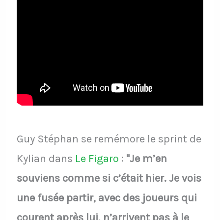
Guy Stéphan se remémore le sprint de
Kylian dans
Le Figaro
:
"Je m’en
souviens comme si c’était hier. Je vois
une fusée partir, avec des joueurs qui
courent après lui, n’arrivent pas à le