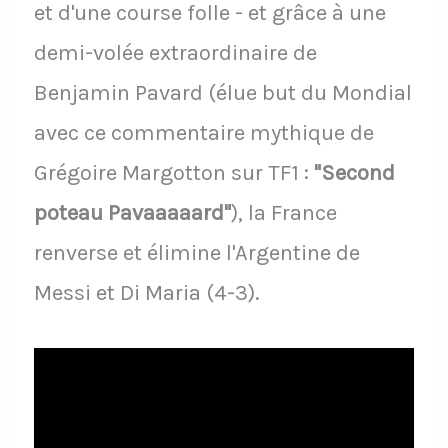
et d'une course folle - et grâce à une
demi-volée extraordinaire de
Benjamin Pavard (élue but du Mondial
avec ce commentaire mythique de
Grégoire Margotton sur TF1 :
"Second
poteau Pavaaaaard"
), la France
renverse et élimine l'Argentine de
Messi et Di Maria (4-3).