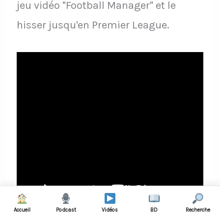
jeu vidéo "Football Manager" et le
hisser jusqu'en Premier League.
Accueil
Podcast
Vidéos
BD
Recherche