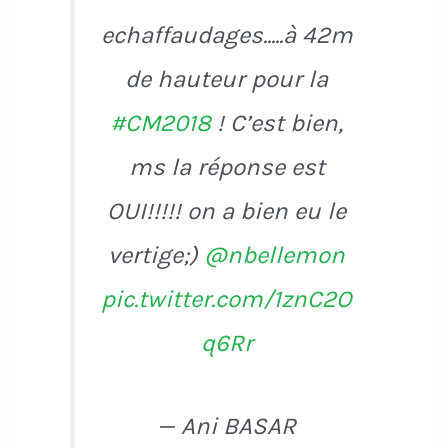
echaffaudages.....à 42m
de hauteur pour la
#CM2018
! C’est bien,
ms la réponse est
OUI!!!!! on a bien eu le
vertige;)
@nbellemon
pic.twitter.com/1znC2O
q6Rr
— Ani BASAR