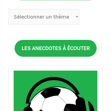
Anecdotes
par
thèmes
LES ANECDOTES À ÉCOUTER
Audio
Player