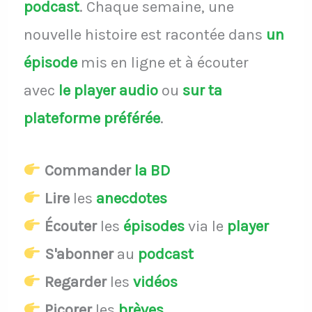
podcast
.
Chaque semaine, une
nouvelle histoire est racontée dans
un
épisode
mis en ligne et à écouter
avec
le player audio
ou
sur ta
plateforme préférée
.
Commander
la BD
Lire
les
anecdotes
Écouter
les
épisodes
via le
player
S'abonner
au
podcast
Regarder
les
vidéos
Picorer
les
brèves