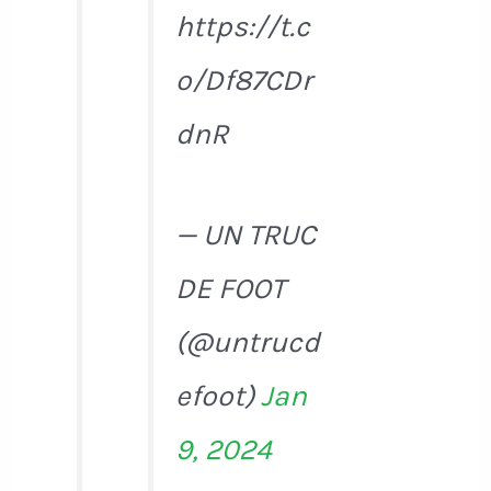
https://t.c
o/Df87CDr
dnR
— UN TRUC
DE FOOT
(@untrucd
efoot)
Jan
9, 2024