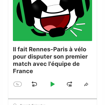
Il fait Rennes-Paris à vélo
pour disputer son premier
match avec l'équipe de
France
1
x
Skip
Play
Jump
Change
Share
Playback
This
Backward
Pause
Forward
Rate
Episode
Search