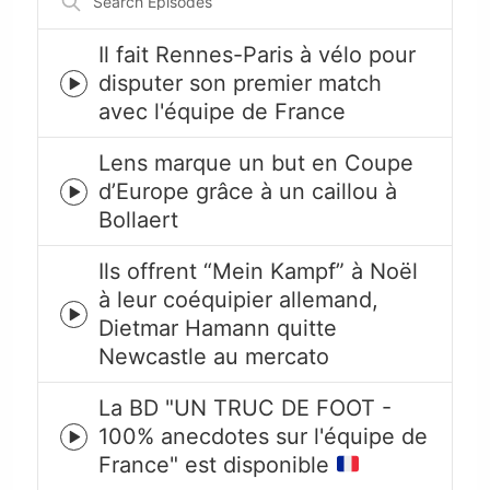
Episodes
Il fait Rennes-Paris à vélo pour
disputer son premier match
Episode
avec l'équipe de France
play
icon
Lens marque un but en Coupe
d’Europe grâce à un caillou à
Episode
Bollaert
play
icon
Ils offrent “Mein Kampf” à Noël
à leur coéquipier allemand,
Episode
Dietmar Hamann quitte
play
Newcastle au mercato
icon
La BD "UN TRUC DE FOOT -
100% anecdotes sur l'équipe de
Episode
France" est disponible
play
icon