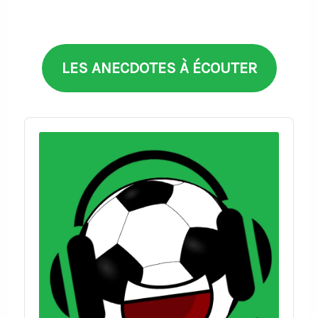
thèmes
LES ANECDOTES À ÉCOUTER
Audio
Player