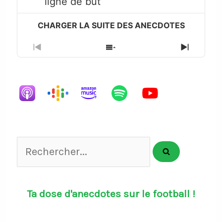
ligne de but
icon
Previous
Show
Next
Episode
Episodes
Episode
List
Rechercher...
Ta dose d'anecdotes sur le football !