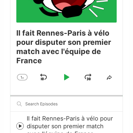
Il fait Rennes-Paris à vélo
pour disputer son premier
match avec l'équipe de
France
1
x
Skip
Play
Jump
Change
Share
Playback
This
Backward
Pause
Forward
Rate
Episode
Search
Episodes
Il fait Rennes-Paris à vélo pour
disputer son premier match
Episode