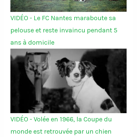
VIDÉO - Le FC Nantes maraboute sa
pelouse et reste invaincu pendant 5
ans à domicile
VIDÉO - Volée en 1966, la Coupe du
monde est retrouvée par un chien