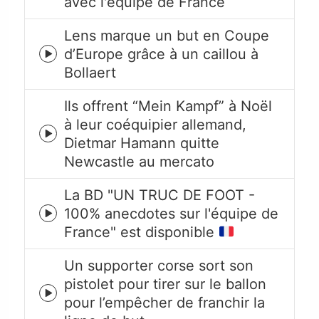
avec l'équipe de France
play
icon
Lens marque un but en Coupe
d’Europe grâce à un caillou à
Episode
Bollaert
play
icon
Ils offrent “Mein Kampf” à Noël
à leur coéquipier allemand,
Episode
Dietmar Hamann quitte
play
Newcastle au mercato
icon
La BD "UN TRUC DE FOOT -
100% anecdotes sur l'équipe de
Episode
France" est disponible
play
icon
Un supporter corse sort son
pistolet pour tirer sur le ballon
Episode
pour l’empêcher de franchir la
play