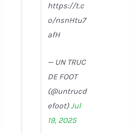
https://t.c
o/nsnHtu7
afH
— UN TRUC
DE FOOT
(@untrucd
efoot)
Jul
19, 2025