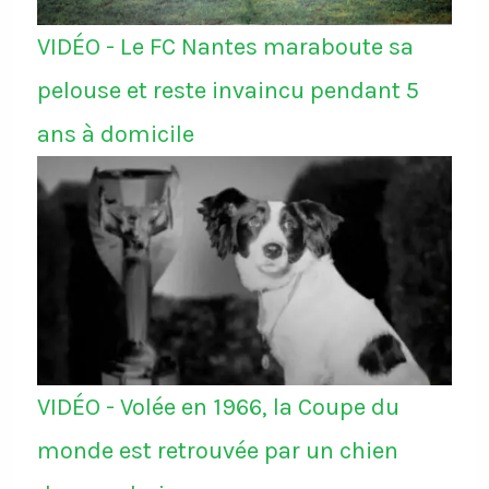
VIDÉO - Le FC Nantes maraboute sa
pelouse et reste invaincu pendant 5
ans à domicile
VIDÉO - Volée en 1966, la Coupe du
monde est retrouvée par un chien