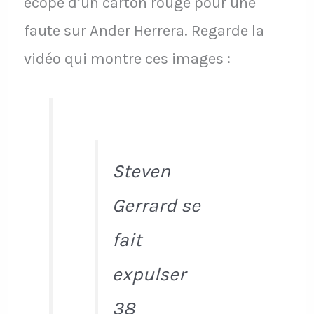
écope d’un carton rouge pour une
faute sur Ander Herrera. Regarde la
vidéo qui montre ces images :
Steven
Gerrard se
fait
expulser
38