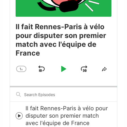
Il fait Rennes-Paris à vélo
pour disputer son premier
match avec l'équipe de
France
1
x
Skip
Play
Jump
Change
Share
Playback
This
Backward
Pause
Forward
Rate
Episode
Search
Episodes
Il fait Rennes-Paris à vélo pour
disputer son premier match
Episode
avec l'équipe de France
play