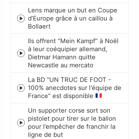
icon
Lens marque un but en Coupe
d’Europe grâce à un caillou à
Episode
Bollaert
play
icon
Ils offrent “Mein Kampf” à Noël
à leur coéquipier allemand,
Episode
Dietmar Hamann quitte
play
Newcastle au mercato
icon
La BD "UN TRUC DE FOOT -
100% anecdotes sur l'équipe de
Episode
France" est disponible
play
icon
Un supporter corse sort son
pistolet pour tirer sur le ballon
Episode
pour l’empêcher de franchir la
play
ligne de but
icon