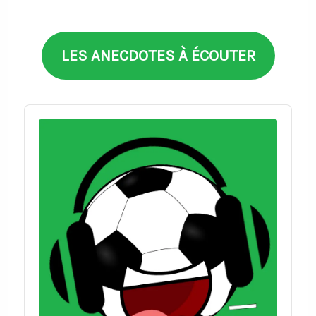
thèmes
LES ANECDOTES À ÉCOUTER
Audio
Player