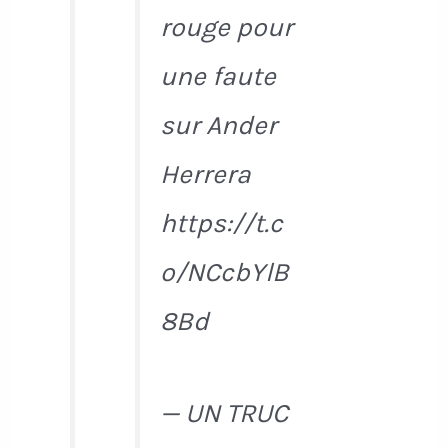
rouge pour
une faute
sur Ander
Herrera
https://t.c
o/NCcbYlB
8Bd
— UN TRUC