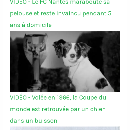
VIDÉO - Le FC Nantes maraboute sa
pelouse et reste invaincu pendant 5
ans à domicile
VIDÉO - Volée en 1966, la Coupe du
monde est retrouvée par un chien
dans un buisson