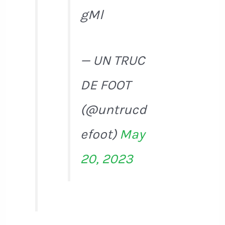
gMl
— UN TRUC
DE FOOT
(@untrucd
efoot)
May
20, 2023