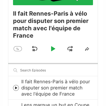
Il fait Rennes-Paris à vélo
pour disputer son premier
match avec l'équipe de
France
1
x
Skip
Play
Jump
Change
Share
Playback
This
Backward
Pause
Forward
Rate
Episode
Search
Episodes
Il fait Rennes-Paris à vélo pour
disputer son premier match
Episode
avec l'équipe de France
play
icon
Lens marque un but en Coupe