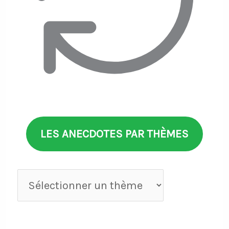
LES ANECDOTES PAR THÈMES
Anecdotes
par
thèmes