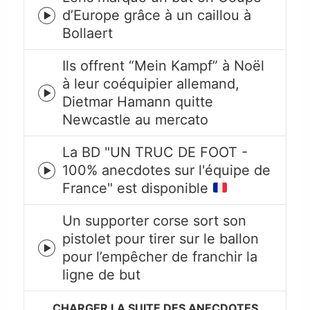
d’Europe grâce à un caillou à
Episode
Bollaert
play
icon
Ils offrent “Mein Kampf” à Noël
à leur coéquipier allemand,
Episode
Dietmar Hamann quitte
play
Newcastle au mercato
icon
La BD "UN TRUC DE FOOT -
100% anecdotes sur l'équipe de
Episode
France" est disponible
play
icon
Un supporter corse sort son
pistolet pour tirer sur le ballon
Episode
pour l’empêcher de franchir la
play
ligne de but
icon