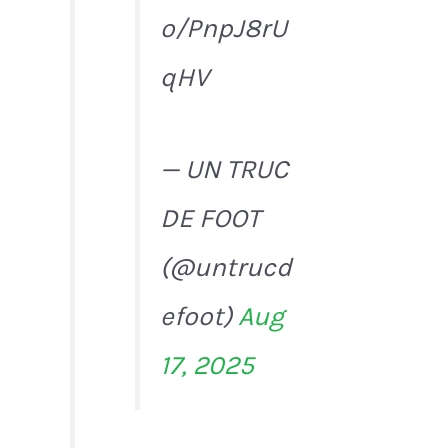
o/PnpJ8rU
qHV
— UN TRUC
DE FOOT
(@untrucd
efoot)
Aug
17, 2025