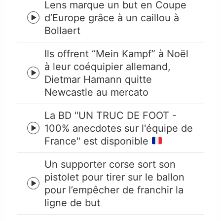
Lens marque un but en Coupe
d’Europe grâce à un caillou à
Episode
Bollaert
play
icon
Ils offrent “Mein Kampf” à Noël
à leur coéquipier allemand,
Episode
Dietmar Hamann quitte
play
Newcastle au mercato
icon
La BD "UN TRUC DE FOOT -
100% anecdotes sur l'équipe de
Episode
France" est disponible
play
icon
Un supporter corse sort son
pistolet pour tirer sur le ballon
Episode
pour l’empêcher de franchir la
play
ligne de but
icon