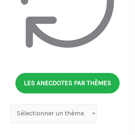
LES ANECDOTES PAR THÈMES
Anecdotes
par
thèmes