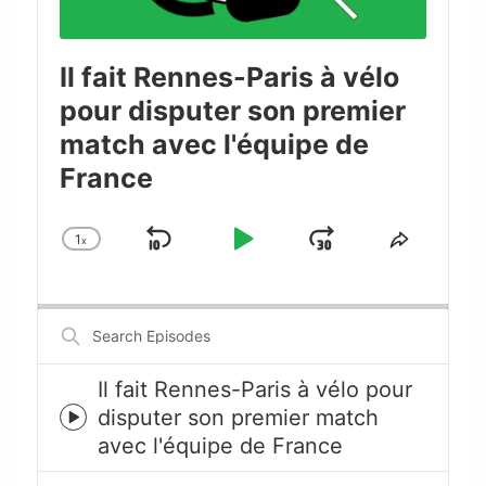
Il fait Rennes-Paris à vélo
pour disputer son premier
match avec l'équipe de
France
1
x
Skip
Play
Jump
Change
Share
Playback
This
Backward
Pause
Forward
Rate
Episode
Search
Episodes
Il fait Rennes-Paris à vélo pour
disputer son premier match
Episode
avec l'équipe de France
play
icon