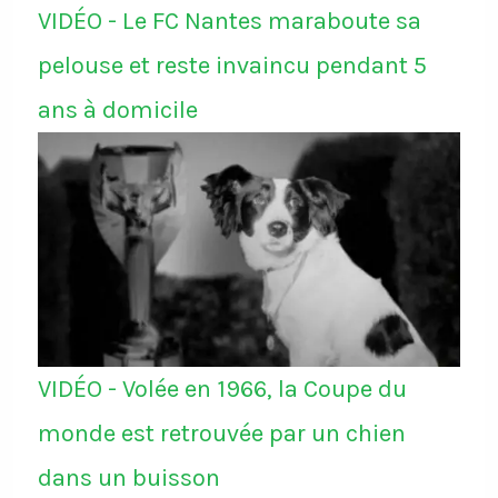
VIDÉO - Le FC Nantes maraboute sa
pelouse et reste invaincu pendant 5
ans à domicile
VIDÉO - Volée en 1966, la Coupe du
monde est retrouvée par un chien
dans un buisson