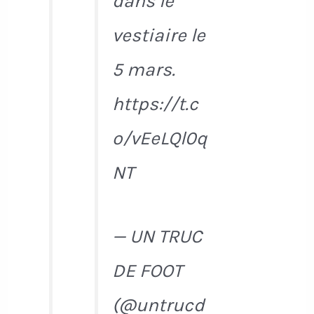
dans le
vestiaire le
5 mars.
https://t.c
o/vEeLQl0q
NT
— UN TRUC
DE FOOT
(@untrucd