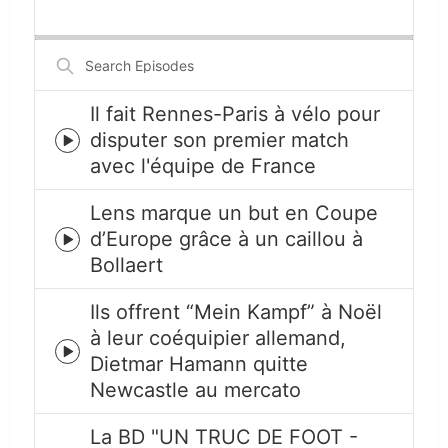
Playback
This
Backward
Pause
Forward
Rate
Episode
Search
Episodes
Il fait Rennes-Paris à vélo pour
disputer son premier match
Episode
avec l'équipe de France
play
icon
Lens marque un but en Coupe
d’Europe grâce à un caillou à
Episode
Bollaert
play
icon
Ils offrent “Mein Kampf” à Noël
à leur coéquipier allemand,
Episode
Dietmar Hamann quitte
play
Newcastle au mercato
icon
La BD "UN TRUC DE FOOT -