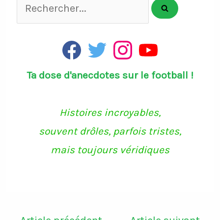
Rechercher...
F
T
I
Y
a
w
n
o
c
i
s
u
Ta dose d'anecdotes sur le football !
e
t
t
T
b
t
a
u
o
e
g
b
o
r
r
e
k
a
Histoires incroyables,
m
souvent drôles, parfois tristes,
mais toujours véridiques