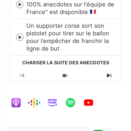
100% anecdotes sur l'équipe de
Episode
France" est disponible
play
icon
Un supporter corse sort son
pistolet pour tirer sur le ballon
Episode
pour l’empêcher de franchir la
play
ligne de but
icon
Previous
Show
Next
Episode
Episodes
Episode
List