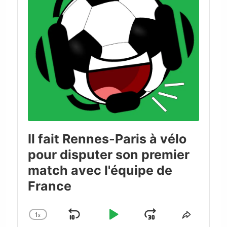
Il fait Rennes-Paris à vélo
pour disputer son premier
match avec l'équipe de
France
1
x
Skip
Play
Jump
Change
Share