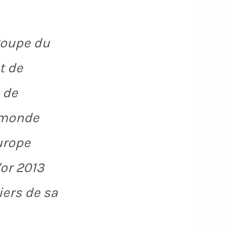
Coupe du
t de
 de
 monde
urope
'or 2013
iers de sa