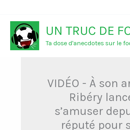
Aller
au
UN TRUC DE F
contenu
Ta dose d'anecdotes sur le foo
VIDÉO - À son a
Ribéry lanc
s’amuser depui
réputé pour 