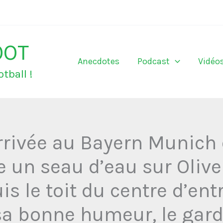
OOT
Anecdotes
Podcast
Vidéo
tball !
rrivée au Bayern Munich
e un seau d’eau sur Oliv
s le toit du centre d’en
sa bonne humeur, le gar