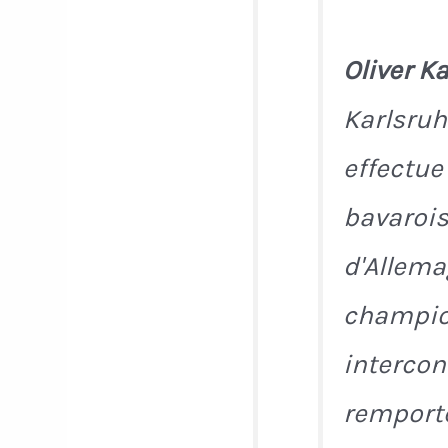
Oliver K
Karlsruh
effectue 
bavaroi
d'Allema
champio
intercon
remporte