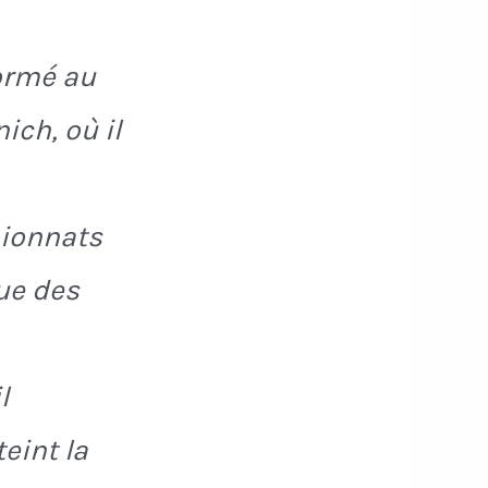
ormé au
ich, où il
pionnats
ue des
l
eint la