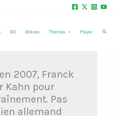
Recher
s
BD
Brèves
Thèmes
Player
 en 2007, Franck
er Kahn pour
traînement. Pas
dien allemand