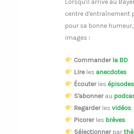
Lorsqu'il arrive au Bay
centre d'entraînement p
pour sa bonne humeur, r
images :
Commander
la BD
Lire
les
anecdotes
Écouter
les
épisode
S'abonner
au
podca
Regarder
les
vidéos
Picorer
les
brèves
Sélectionner
par
th