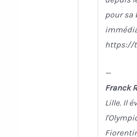
pour sa 
immédia
https:/
—
Franck R
Lille. I
l'Olympi
Fiorenti