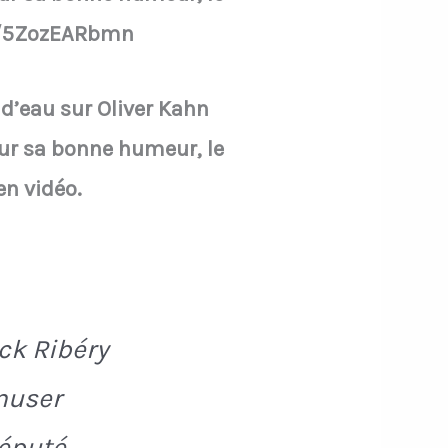
co/5ZozEARbmn
d’eau sur Oliver Kahn
our sa bonne humeur, le
n vidéo.
ck Ribéry
muser
réputé