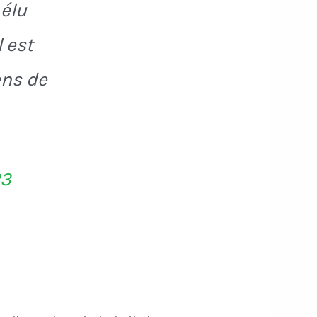
 élu
l est
ens de
23