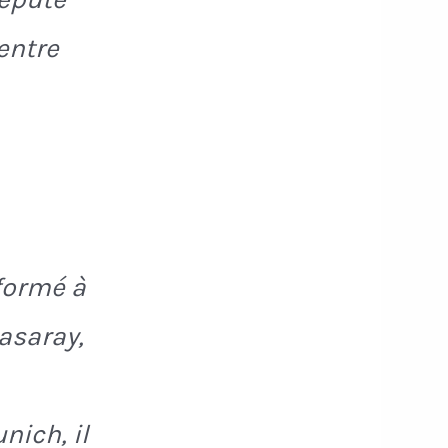
entre
 formé à
tasaray,
nich, il