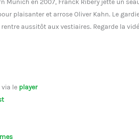
ern Munich en 2007, Franck Ribéry jette un seau
our plaisanter et arrose Oliver Kahn. Le gard
entre aussitôt aux vestiaires. Regarde la vid
s
via le
player
st
èmes