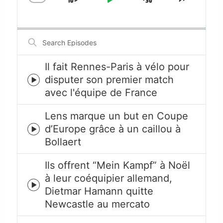
Skip
Play
Jump
Change
Share
Playback
This
Backward
Pause
Forward
Rate
Episode
Search
Episodes
Il fait Rennes-Paris à vélo pour
disputer son premier match
Episode
avec l'équipe de France
play
icon
Lens marque un but en Coupe
d’Europe grâce à un caillou à
Episode
Bollaert
play
icon
Ils offrent “Mein Kampf” à Noël
à leur coéquipier allemand,
Episode
Dietmar Hamann quitte
play
Newcastle au mercato
icon