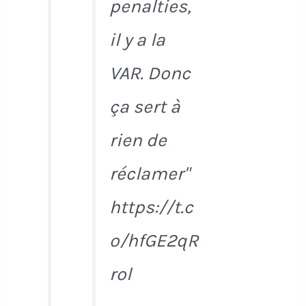
penalties,
il y a la
VAR. Donc
ça sert à
rien de
réclamer"
https://t.c
o/hfGE2qR
rol