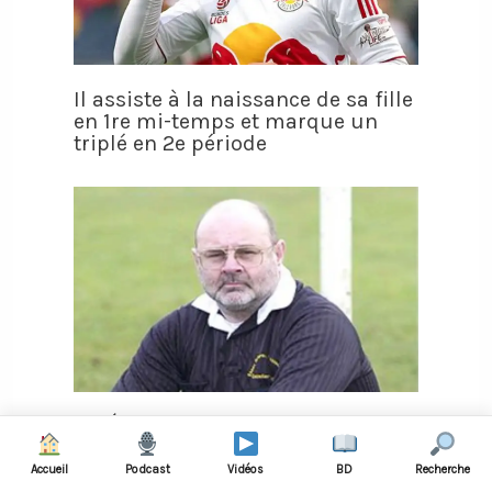
Il assiste à la naissance de sa fille
en 1re mi-temps et marque un
triplé en 2e période
VIDÉO - Un arbitre marque
volontairement un but pour
sauver l’honneur d’une équipe
Accueil
Podcast
Vidéos
BD
Recherche