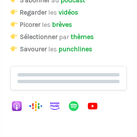
S'abonner
au
podcast
Regarder
les
vidéos
Picorer
les
brèves
Sélectionner
par
thèmes
Savourer
les
punchlines