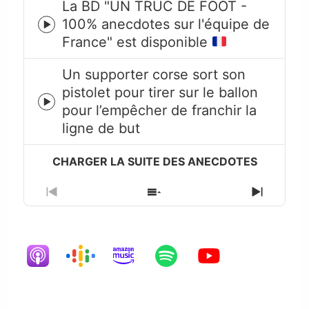
La BD "UN TRUC DE FOOT -
100% anecdotes sur l'équipe de
Episode
France" est disponible
play
icon
Un supporter corse sort son
pistolet pour tirer sur le ballon
Episode
pour l’empêcher de franchir la
play
ligne de but
icon
Previous
Show
Next
Episode
Episodes
Episode
List