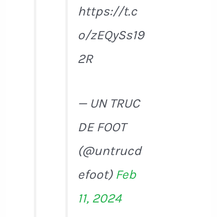
https://t.c
o/zEQySs19
2R
— UN TRUC
DE FOOT
(@untrucd
efoot)
Feb
11, 2024