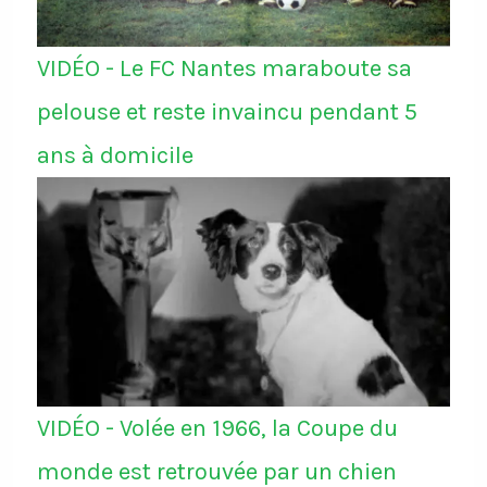
VIDÉO - Le FC Nantes maraboute sa
pelouse et reste invaincu pendant 5
ans à domicile
VIDÉO - Volée en 1966, la Coupe du
monde est retrouvée par un chien