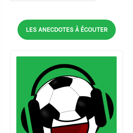
thèmes
LES ANECDOTES À ÉCOUTER
Audio
Player