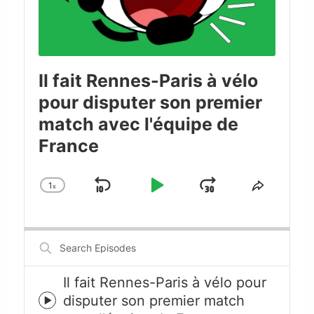
Il fait Rennes-Paris à vélo
pour disputer son premier
match avec l'équipe de
France
1
x
Skip
Play
Jump
Change
Share
Playback
This
Backward
Pause
Forward
Rate
Episode
Search
Episodes
Il fait Rennes-Paris à vélo pour
disputer son premier match
Episode