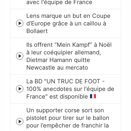
avec l'équipe de France
play
icon
Lens marque un but en Coupe
d’Europe grâce à un caillou à
Episode
Bollaert
play
icon
Ils offrent “Mein Kampf” à Noël
à leur coéquipier allemand,
Episode
Dietmar Hamann quitte
play
Newcastle au mercato
icon
La BD "UN TRUC DE FOOT -
100% anecdotes sur l'équipe de
Episode
France" est disponible
play
icon
Un supporter corse sort son
pistolet pour tirer sur le ballon
Episode
pour l’empêcher de franchir la
play