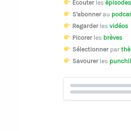
Écouter
les
épisode
S'abonner
au
podca
Regarder
les
vidéos
Picorer
les
brèves
Sélectionner
par
th
Savourer
les
punchl