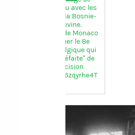
un reçu avec les
ontre la Bosnie-
erzégovine.
quant de Monaco
ra jouer le 8e
 la Belgique qui
t "stupéfaite" de
tte décision
//t.co/6zqyrhe4T
y