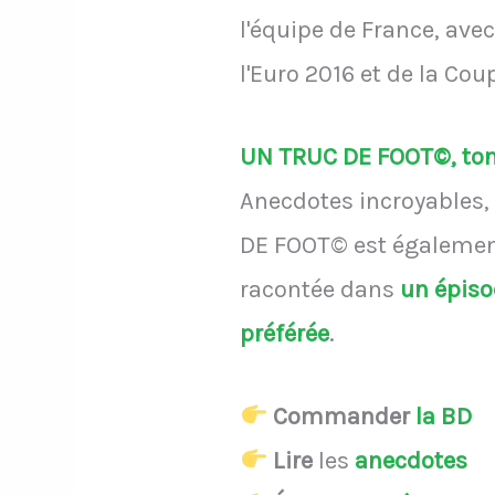
l'équipe de France, avec
l'Euro 2016 et de la C
UN TRUC DE FOOT©, ton 
Anecdotes incroyables, 
DE FOOT© est également
racontée dans
un épis
préférée
.
Commander
la BD
Lire
les
anecdotes