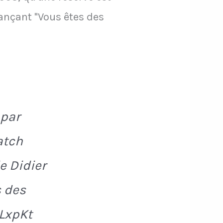
ançant "Vous êtes des
 par
atch
e Didier
s des
9LxpKt