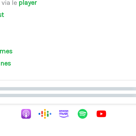
s
via le
player
st
èmes
ines