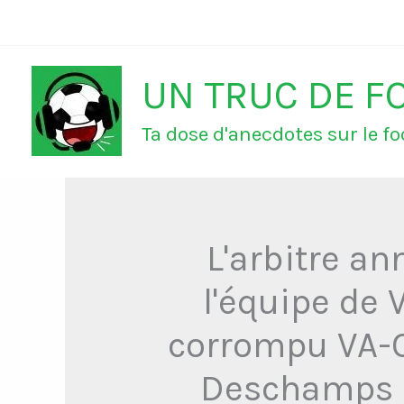
Aller
au
UN TRUC DE F
contenu
Ta dose d'anecdotes sur le foo
L'arbitre a
l'équipe de
corrompu VA-OM
Deschamps : 