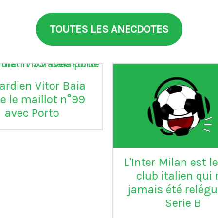
TOUTES LES ANECDOTES
aia
°99
L'Inter Milan est le seul
VI
club italien qui n'a
jamais été relégué en
Serie B
m
ap