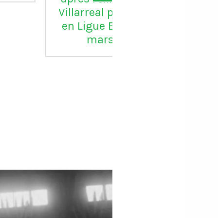
larreal par Marseille
pour lui"
 Ligue Europa le 14
mars 2024