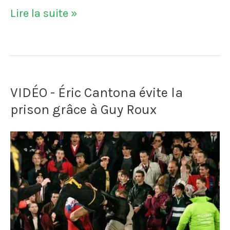
VIDÉO
Lire la suite »
-
Ivre,
un
VIDÉO - Éric Cantona évite la
directeur
prison grâce à Guy Roux
de
prison
libère
142
détenus
lors