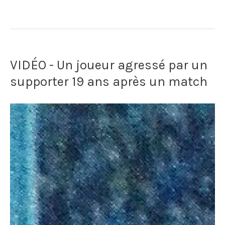
–
Le
coup
VIDÉO - Un joueur agressé par un
du
supporter 19 ans après un match
scorpion
de
René
Higuita,
le
gardien
de