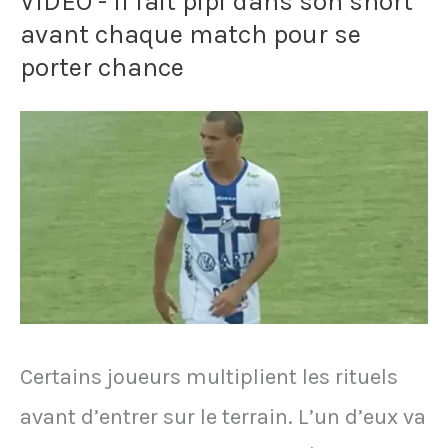
VIDÉO - Il fait pipi dans son short
marque
avant chaque match pour se
volontairement
porter chance
un
but
pour
sauver
l’honneur
d’une
équipe
Certains joueurs multiplient les rituels
avant d’entrer sur le terrain. L’un d’eux va