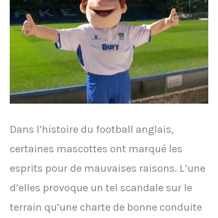
fait
un
bonhomme
de
neige
en
plein
Dans l’histoire du football anglais,
match
certaines mascottes ont marqué les
esprits pour de mauvaises raisons. L’une
d’elles provoque un tel scandale sur le
terrain qu’une charte de bonne conduite