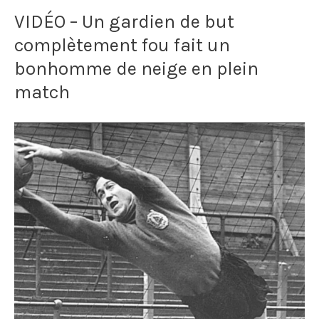
VIDÉO – Un gardien de but
lyonnais
complètement fou fait un
tacle
bonhomme de neige en plein
un
match
joueur
de
Saint-
Etienne
en
plein
derby