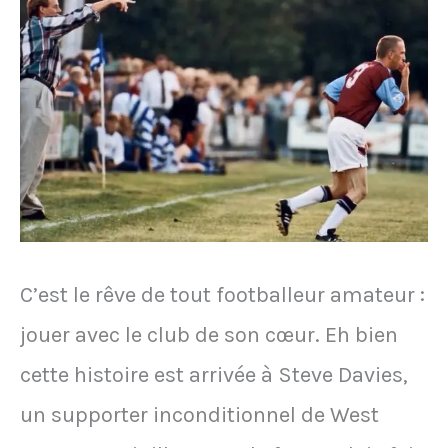
19
ans
après
un
match
C’est le rêve de tout footballeur amateur :
jouer avec le club de son cœur. Eh bien
cette histoire est arrivée à Steve Davies,
un supporter inconditionnel de West