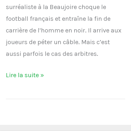
surréaliste à la Beaujoire choque le
football français et entraîne la fin de
carrière de l’homme en noir. Il arrive aux
joueurs de péter un câble. Mais c’est
aussi parfois le cas des arbitres.
VIDÉO
Lire la suite »
–
L'arbitre
Tony
Chapron