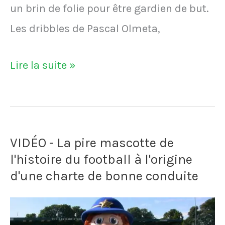
un brin de folie pour être gardien de but.
Les dribbles de Pascal Olmeta,
VIDÉO
Lire la suite »
–
Un
gardien
VIDÉO - La pire mascotte de
de
l'histoire du football à l'origine
but
d'une charte de bonne conduite
complètement
fou