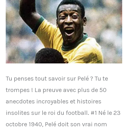
l'histoire
du
football
à
l'origine
d'une
charte
Tu penses tout savoir sur Pelé ? Tu te
de
trompes ! La preuve avec plus de 50
bonne
anecdotes incroyables et histoires
conduite
insolites sur le roi du football. #1 Né le 23
octobre 1940, Pelé doit son vrai nom