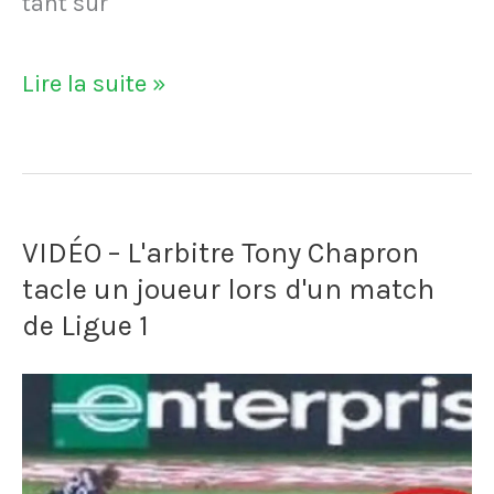
tant sur
VIDÉO
Lire la suite »
-
Éric
Cantona
VIDÉO – L'arbitre Tony Chapron
évite
tacle un joueur lors d'un match
la
de Ligue 1
prison
grâce
à
Guy