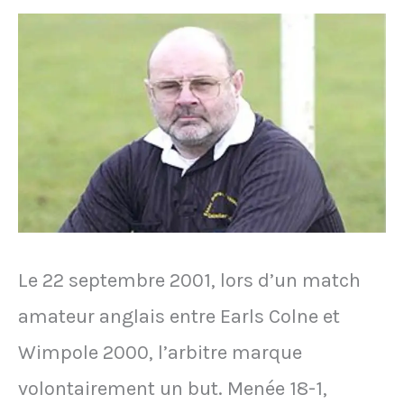
de
West
Ham
et
marque
un
but
Le 22 septembre 2001, lors d’un match
amateur anglais entre Earls Colne et
Wimpole 2000, l’arbitre marque
volontairement un but. Menée 18-1,