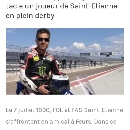
tacle un joueur de Saint-Etienne
dans
en plein derby
son
short
avant
chaque
match
pour
se
porter
Le 7 juillet 1990, l’OL et l’AS Saint-Etienne
chance
s’affrontent en amical à Feurs. Dans ce