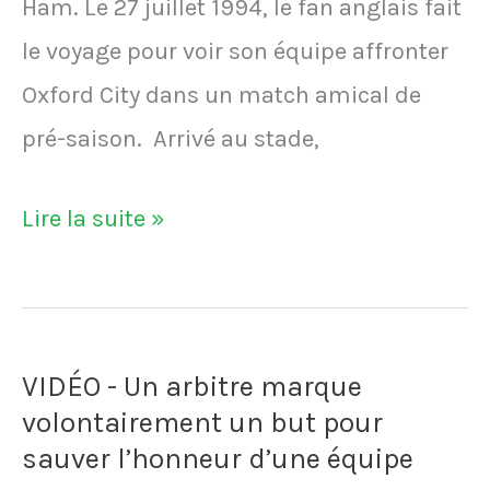
Ham. Le 27 juillet 1994, le fan anglais fait
le voyage pour voir son équipe affronter
Oxford City dans un match amical de
pré-saison. Arrivé au stade,
VIDÉO
Lire la suite »
–
Un
supporter
VIDÉO - Un arbitre marque
remplace
volontairement un but pour
un
sauver l’honneur d’une équipe
joueur