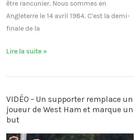
être rancunier. Nous sommes en
Angleterre le 14 avril 1984. C’est la demi-
finale de la
VIDÉO
Lire la suite »
-
Un
joueur
VIDÉO – Un supporter remplace un
agressé
joueur de West Ham et marque un
par
but
un
supporter