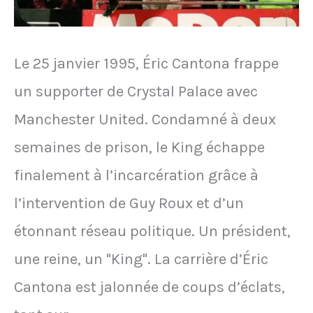
du
Mondial
Le 25 janvier 1995, Éric Cantona frappe
1970
un supporter de Crystal Palace avec
après
Manchester United. Condamné à deux
la
semaines de prison, le King échappe
qualification
finalement à l’incarcération grâce à
du
l’intervention de Guy Roux et d’un
Mexique
étonnant réseau politique. Un président,
une reine, un "King". La carrière d’Éric
Cantona est jalonnée de coups d’éclats,