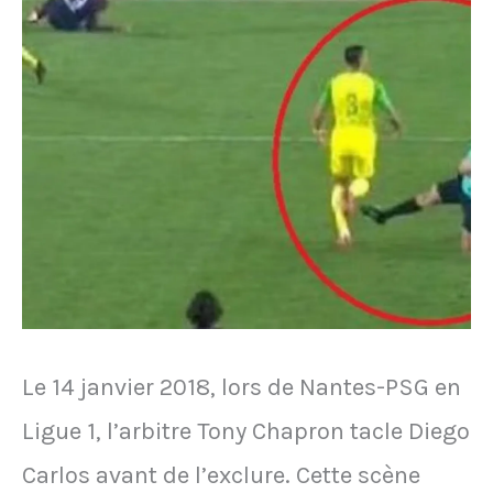
Roux
Le 14 janvier 2018, lors de Nantes-PSG en
Ligue 1, l’arbitre Tony Chapron tacle Diego
Carlos avant de l’exclure. Cette scène