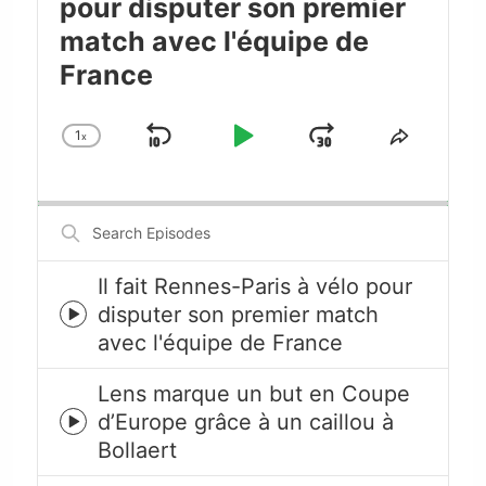
pour disputer son premier
match avec l'équipe de
France
1
x
Skip
Play
Jump
Change
Share
Playback
This
Backward
Pause
Forward
Rate
Episode
Search
Episodes
Il fait Rennes-Paris à vélo pour
disputer son premier match
Episode
avec l'équipe de France
play
icon
Lens marque un but en Coupe
d’Europe grâce à un caillou à
Episode
Bollaert
play
icon