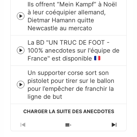
Ils offrent “Mein Kampf” à Noël
à leur coéquipier allemand,
Episode
Dietmar Hamann quitte
play
Newcastle au mercato
icon
La BD "UN TRUC DE FOOT -
100% anecdotes sur l'équipe de
Episode
France" est disponible
play
icon
Un supporter corse sort son
pistolet pour tirer sur le ballon
Episode
pour l’empêcher de franchir la
play
ligne de but
icon
Previous
Show
Next
Episode
Episodes
Episode