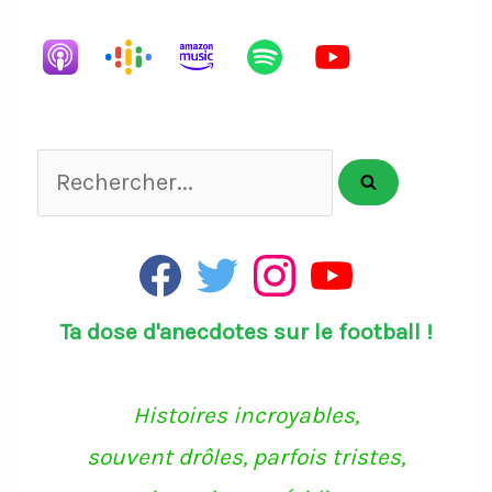
List
Rechercher...
F
T
I
Y
a
w
n
o
c
i
s
u
Ta dose d'anecdotes sur le football !
e
t
t
T
b
t
a
u
o
e
g
b
o
r
r
e
k
a
Histoires incroyables,
m
souvent drôles, parfois tristes,