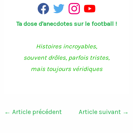
F
T
I
Y
a
w
n
o
c
i
s
u
Ta dose d'anecdotes sur le football !
e
t
t
T
b
t
a
u
o
e
g
b
o
r
r
e
k
a
Histoires incroyables,
m
souvent drôles, parfois tristes,
mais toujours véridiques
←
Article précédent
Article suivant
→