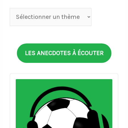
Anecdotes
par
thèmes
LES ANECDOTES À ÉCOUTER
Audio
Player