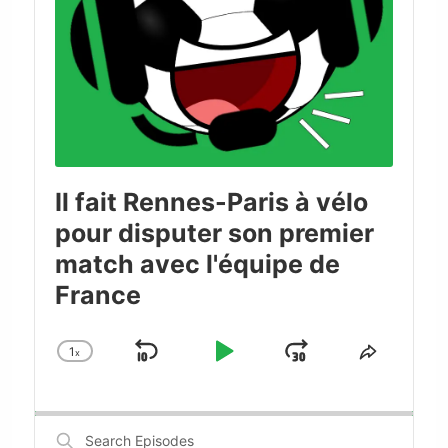
Il fait Rennes-Paris à vélo
pour disputer son premier
match avec l'équipe de
France
1
x
Skip
Play
Jump
Change
Share
Playback
This
Backward
Pause
Forward
Rate
Episode
Search