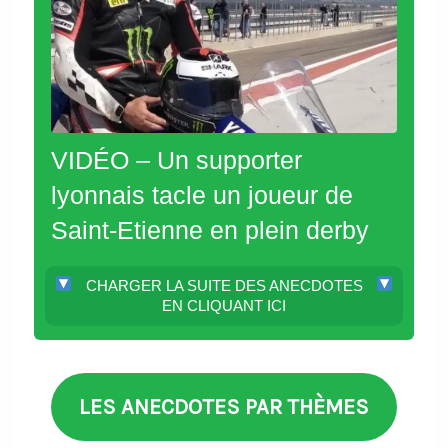
VIDÉO – Un supporter
lyonnais tacle un joueur de
Saint-Etienne en plein derby
CHARGER LA SUITE DES ANECDOTES
EN CLIQUANT ICI
LES ANECDOTES PAR THÈMES