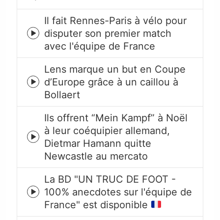
Episodes
Il fait Rennes-Paris à vélo pour
disputer son premier match
Episode
avec l'équipe de France
play
icon
Lens marque un but en Coupe
d’Europe grâce à un caillou à
Episode
Bollaert
play
icon
Ils offrent “Mein Kampf” à Noël
à leur coéquipier allemand,
Episode
Dietmar Hamann quitte
play
Newcastle au mercato
icon
La BD "UN TRUC DE FOOT -
100% anecdotes sur l'équipe de
Episode
France" est disponible
play
icon