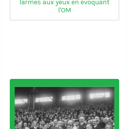
larmes aux yeux en évoquant
l'OM