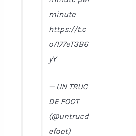
minute
https://t.c
o/I77eT3B6
yY
— UN TRUC
DE FOOT
(@untrucd
efoot)