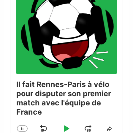
Il fait Rennes-Paris à vélo
pour disputer son premier
match avec l'équipe de
France
1
x
Skip
Play
Jump
Change
Share