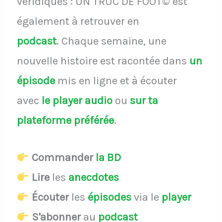
véridiques : UN TRUC DE FOOT© est
également à retrouver en
podcast
.
Chaque semaine, une
nouvelle histoire est racontée dans
un
épisode
mis en ligne et à écouter
avec
le player audio
ou
sur ta
plateforme préférée
.
Commander
la BD
Lire
les
anecdotes
Écouter
les
épisodes
via le
player
S'abonner
au
podcast