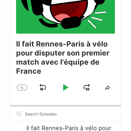
Il fait Rennes-Paris à vélo
pour disputer son premier
match avec l'équipe de
France
1
x
Skip
Play
Jump
Change
Share
Playback
This
Backward
Pause
Forward
Rate
Episode
Search
Episodes
Il fait Rennes-Paris à vélo pour