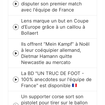
disputer son premier match
Episode
avec l'équipe de France
play
icon
Lens marque un but en Coupe
d’Europe grâce à un caillou à
Episode
Bollaert
play
icon
Ils offrent “Mein Kampf” à Noël
à leur coéquipier allemand,
Episode
Dietmar Hamann quitte
play
Newcastle au mercato
icon
La BD "UN TRUC DE FOOT -
100% anecdotes sur l'équipe de
Episode
France" est disponible
play
icon
Un supporter corse sort son
pistolet pour tirer sur le ballon