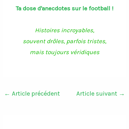
c
i
s
u
Ta dose d'anecdotes sur le football !
e
t
t
T
b
t
a
u
o
e
g
b
o
r
r
e
k
a
Histoires incroyables,
m
souvent drôles, parfois tristes,
mais toujours véridiques
←
Article précédent
Article suivant
→