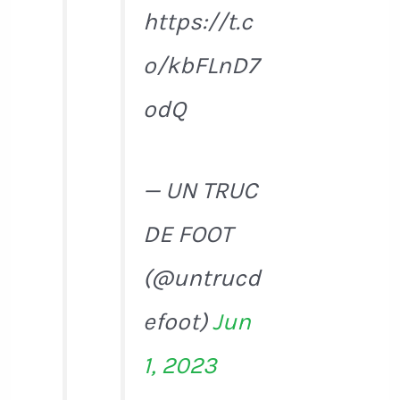
https://t.c
o/kbFLnD7
odQ
— UN TRUC
DE FOOT
(@untrucd
efoot)
Jun
1, 2023