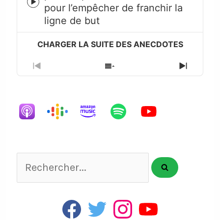
Episode
pour l’empêcher de franchir la
play
ligne de but
icon
Previous
Show
Next
Episode
Episodes
Episode
List
Rechercher...
F
T
I
Y
a
w
n
o