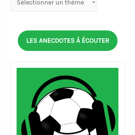
par
thèmes
LES ANECDOTES À ÉCOUTER
Audio
Player