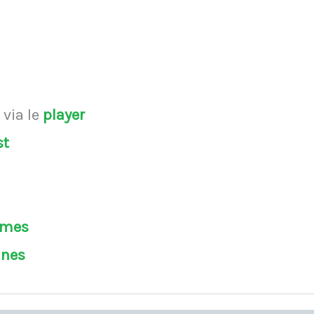
s
via le
player
st
èmes
ines