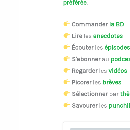
préférée
.
Commander
la BD
Lire
les
anecdotes
Écouter
les
épisode
S'abonner
au
podca
Regarder
les
vidéos
Picorer
les
brèves
Sélectionner
par
th
Savourer
les
punchl