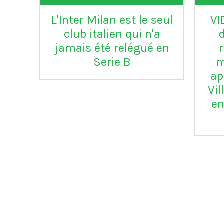
L'Inter Milan est le seul
VI
club italien qui n'a
jamais été relégué en
Serie B
m
ap
Vil
en