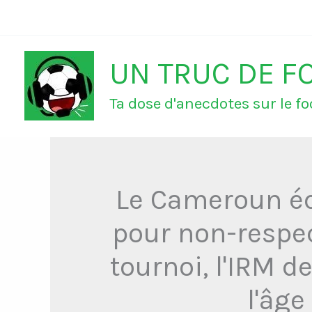
Aller
au
UN TRUC DE F
contenu
Ta dose d'anecdotes sur le foo
Le Cameroun éca
pour non-respec
tournoi, l'IRM d
l'âge