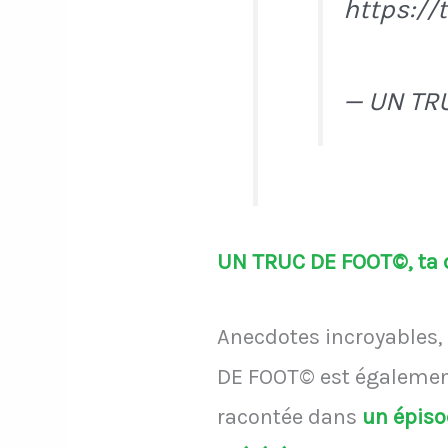
https:/
— UN TR
UN TRUC DE FOOT©, ta d
Anecdotes incroyables, 
DE FOOT© est également
racontée dans
un épis