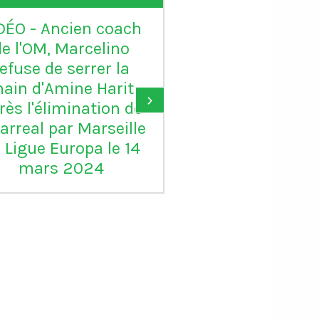
DÉO - Ancien coach
VIDÉO - Sadio 
de l'OM, Marcelino
candidat au Ball
refuse de serrer la
: "Karim mér
ain d'Amine Harit
largement le B
›
rès l'élimination de
d'or, je suis c
larreal par Marseille
pour lui"
 Ligue Europa le 14
mars 2024