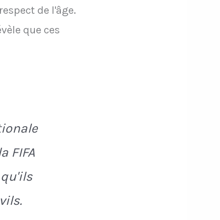
espect de l'âge.
évèle que ces
tionale
a FIFA
qu'ils
ils.