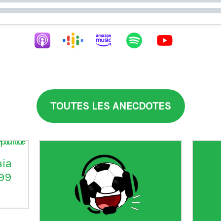
TOUTES LES ANECDOTES
aia
°99