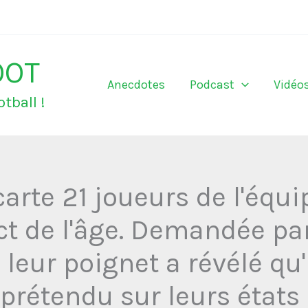
OOT
Anecdotes
Podcast
Vidéo
tball !
rte 21 joueurs de l'équi
t de l'âge. Demandée par
e leur poignet a révélé qu'
 prétendu sur leurs états 