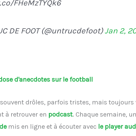
/t.co/FHeMzTYQk6
UC DE FOOT (@untrucdefoot)
Jan 2, 2
ose d'anecdotes sur le football
souvent drôles, parfois tristes, mais toujours
 à retrouver en
podcast
.
Chaque semaine, une
ode
mis en ligne et à écouter avec
le player au