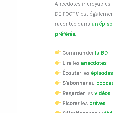
Anecdotes incroyables, 
DE FOOT© est également
racontée dans
un épis
préférée
.
Commander
la BD
Lire
les
anecdotes
Écouter
les
épisode
S'abonner
au
podca
Regarder
les
vidéos
Picorer
les
brèves