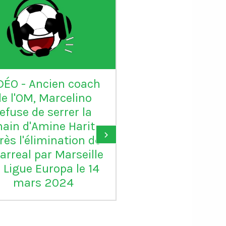
DÉO - Ancien coach
VIDÉO - Sadio 
de l'OM, Marcelino
candidat au Ball
refuse de serrer la
: "Karim mér
ain d'Amine Harit
largement le B
›
rès l'élimination de
d'or, je suis c
larreal par Marseille
pour lui"
 Ligue Europa le 14
mars 2024