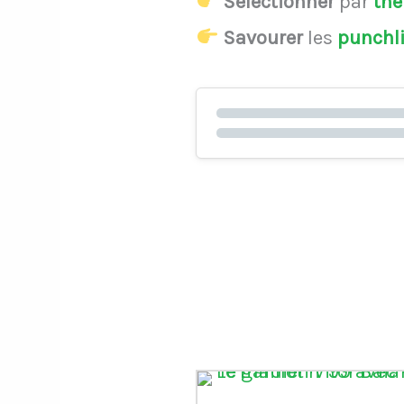
Sélectionner
par
th
Savourer
les
punchl