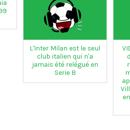
aia
°99
L'Inter Milan est le seul
VI
club italien qui n'a
jamais été relégué en
Serie B
m
ap
Vil
en