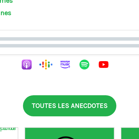
èmes
ines
TOUTES LES ANECDOTES