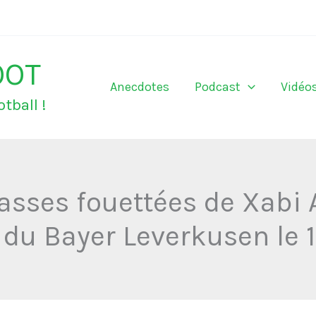
OOT
Anecdotes
Podcast
Vidéo
tball !
asses fouettées de Xabi 
 du Bayer Leverkusen le 