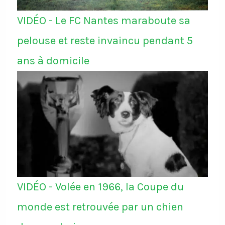
VIDÉO - Le FC Nantes maraboute sa
pelouse et reste invaincu pendant 5
ans à domicile
VIDÉO - Volée en 1966, la Coupe du
monde est retrouvée par un chien