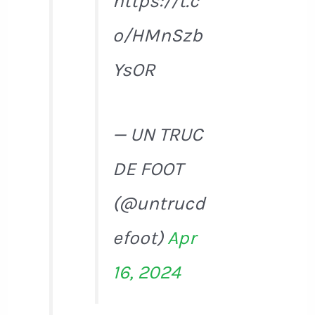
https://t.c
o/HMnSzb
YsOR
— UN TRUC
DE FOOT
(@untrucd
efoot)
Apr
16, 2024