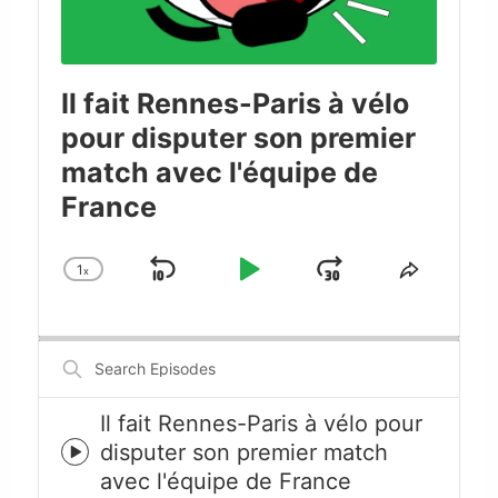
Il fait Rennes-Paris à vélo
pour disputer son premier
match avec l'équipe de
France
1
x
Skip
Play
Jump
Change
Share
Playback
This
Backward
Pause
Forward
Rate
Episode
Search
Episodes
Il fait Rennes-Paris à vélo pour
disputer son premier match
Episode
avec l'équipe de France
play