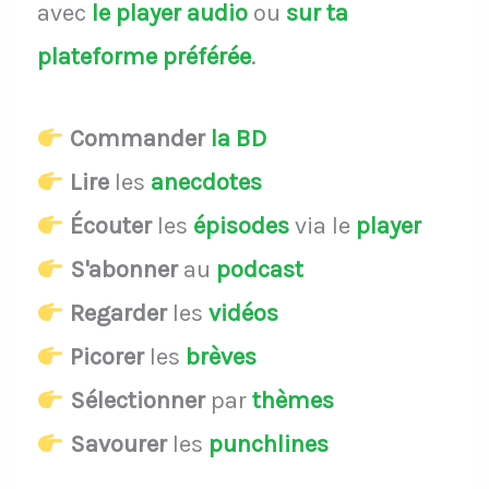
avec
le player audio
ou
sur ta
plateforme préférée
.
Commander
la BD
Lire
les
anecdotes
Écouter
les
épisodes
via le
player
S'abonner
au
podcast
Regarder
les
vidéos
Picorer
les
brèves
Sélectionner
par
thèmes
Savourer
les
punchlines