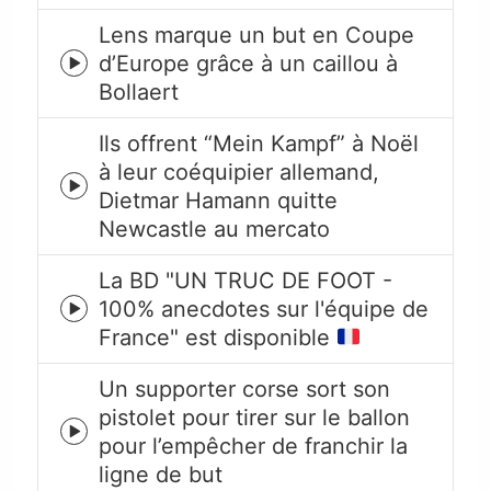
icon
Lens marque un but en Coupe
d’Europe grâce à un caillou à
Episode
Bollaert
play
icon
Ils offrent “Mein Kampf” à Noël
à leur coéquipier allemand,
Episode
Dietmar Hamann quitte
play
Newcastle au mercato
icon
La BD "UN TRUC DE FOOT -
100% anecdotes sur l'équipe de
Episode
France" est disponible
play
icon
Un supporter corse sort son
pistolet pour tirer sur le ballon
Episode
pour l’empêcher de franchir la
play
ligne de but
icon