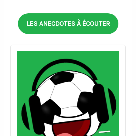
thèmes
LES ANECDOTES À ÉCOUTER
Audio
Player