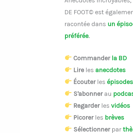
Anecdotes incroyables, 
DE FOOT© est également
racontée dans
un épis
préférée
.
Commander
la BD
Lire
les
anecdotes
Écouter
les
épisode
S'abonner
au
podca
Regarder
les
vidéos
Picorer
les
brèves
Sélectionner
par
th