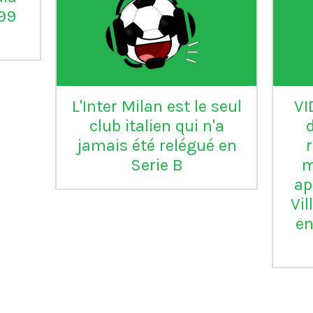
°99
L'Inter Milan est le seul
VI
club italien qui n'a
jamais été relégué en
Serie B
m
ap
Vil
en