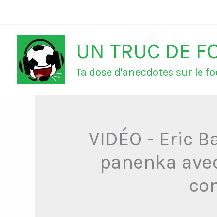
Aller
au
UN TRUC DE F
contenu
Ta dose d'anecdotes sur le foo
VIDÉO - Eric B
panenka avec
con