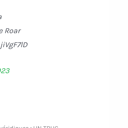
a
e Roar
ejiVgF7lD
023