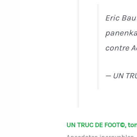
Eric Bau
panenka 
contre Ad
— UN TR
UN TRUC DE FOOT©, ton 