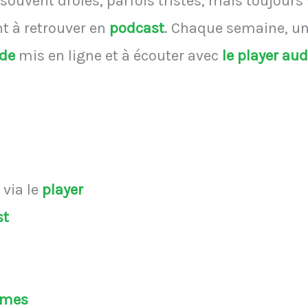
souvent drôles, parfois tristes, mais toujours
 à retrouver en
podcast
.
Chaque semaine, une
ode
mis en ligne et à écouter avec
le player au
s
via le
player
st
èmes