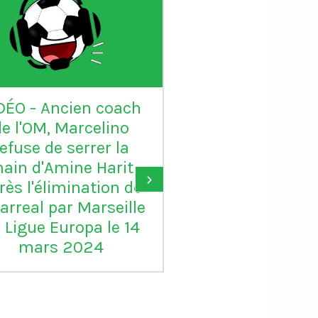
DÉO - Ancien coach
VIDÉO - Sadio 
de l'OM, Marcelino
candidat au Ball
refuse de serrer la
: "Karim mér
ain d'Amine Harit
largement le B
›
rès l'élimination de
d'or, je suis c
larreal par Marseille
pour lui"
 Ligue Europa le 14
mars 2024