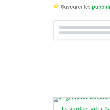
Savourer
les
punchl
Le gardien Vitor B