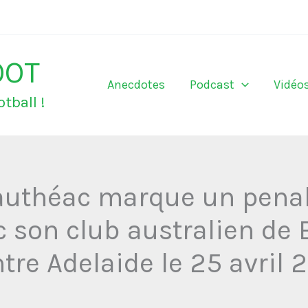
OOT
Anecdotes
Podcast
Vidéo
tball !
authéac marque un penal
 son club australien de 
tre Adelaide le 25 avril 