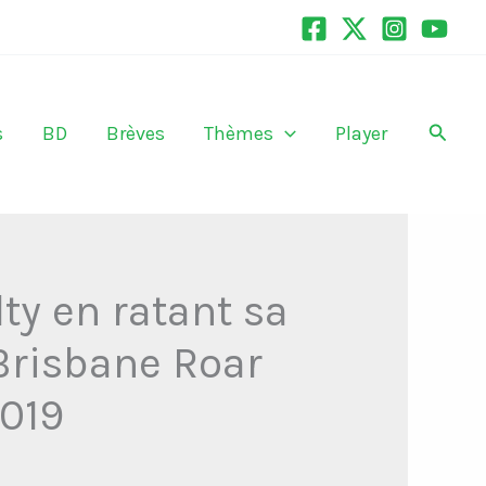
Recher
s
BD
Brèves
Thèmes
Player
ty en ratant sa
Brisbane Roar
2019