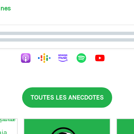
ines
TOUTES LES ANECDOTES
aia