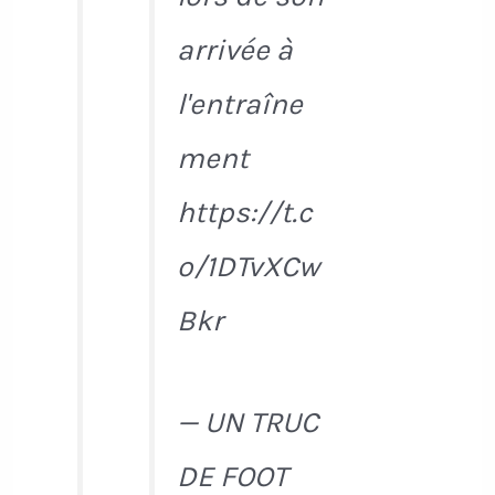
arrivée à
l'entraîne
ment
https://t.c
o/1DTvXCw
Bkr
— UN TRUC
DE FOOT