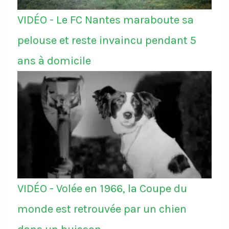
VIDÉO - Le FC Nantes maraboute sa
pelouse et reste invaincu pendant 5
ans à domicile
VIDÉO - Volée en 1966, la Coupe du
monde est retrouvée par un chien