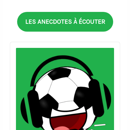
thèmes
LES ANECDOTES À ÉCOUTER
Audio
Player