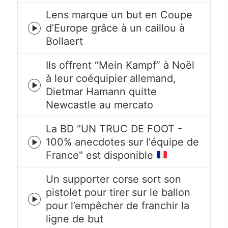
icon
Lens marque un but en Coupe
d’Europe grâce à un caillou à
Episode
Bollaert
play
icon
Ils offrent “Mein Kampf” à Noël
à leur coéquipier allemand,
Episode
Dietmar Hamann quitte
play
Newcastle au mercato
icon
La BD "UN TRUC DE FOOT -
100% anecdotes sur l'équipe de
Episode
France" est disponible
play
icon
Un supporter corse sort son
pistolet pour tirer sur le ballon
Episode
pour l’empêcher de franchir la
play
ligne de but
icon