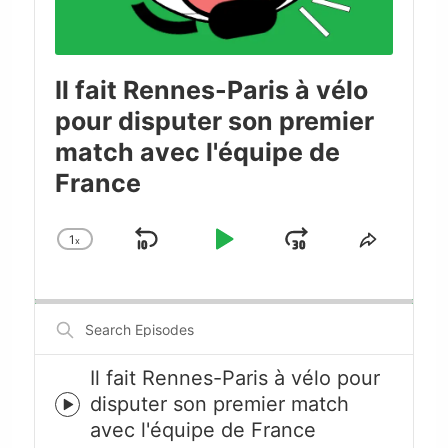
Il fait Rennes-Paris à vélo
pour disputer son premier
match avec l'équipe de
France
1
x
Skip
Play
Jump
Change
Share
Playback
This
Backward
Pause
Forward
Rate
Episode
Search
Episodes
Il fait Rennes-Paris à vélo pour
disputer son premier match
Episode
avec l'équipe de France
play