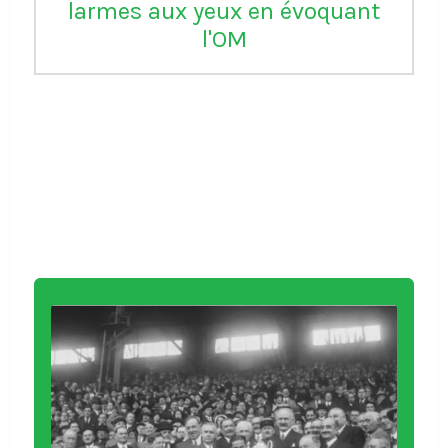
injustice" en annulant le carton
rouge de Balogun reçu avec les
USA contre la Bosnie-
Herzégovine. L'attaquant de
Monaco pourra jouer le 8e
contre la Belgique qui se dit
"stupéfaite" de cette décision
https://t.co/6zqyrhe4Ty