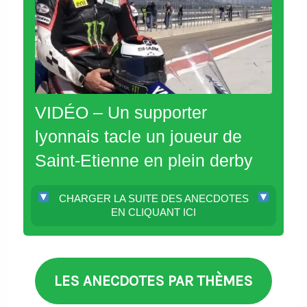
VIDÉO – Un supporter
lyonnais tacle un joueur de
Saint-Etienne en plein derby
CHARGER LA SUITE DES ANECDOTES
EN CLIQUANT ICI
LES ANECDOTES PAR THÈMES