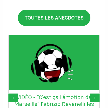
TOUTES LES ANECDOTES
Donald Trump remercie la FIFA
‹
›
s
d’avoir "réparé une grande