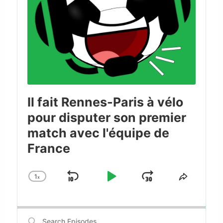
Il fait Rennes-Paris à vélo
pour disputer son premier
match avec l'équipe de
France
1
x
Skip
Play
Jump
Change
Share
Playback
This
Backward
Pause
Forward
Rate
Episode
Search