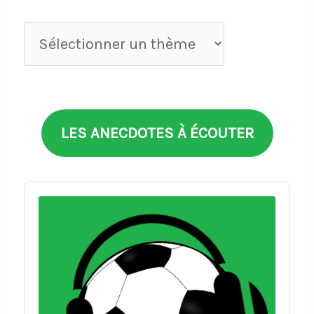
Anecdotes
par
thèmes
LES ANECDOTES À ÉCOUTER
Audio
Player