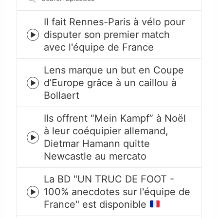
Episodes
Il fait Rennes-Paris à vélo pour
disputer son premier match
Episode
avec l'équipe de France
play
icon
Lens marque un but en Coupe
d’Europe grâce à un caillou à
Episode
Bollaert
play
icon
Ils offrent “Mein Kampf” à Noël
à leur coéquipier allemand,
Episode
Dietmar Hamann quitte
play
Newcastle au mercato
icon
La BD "UN TRUC DE FOOT -
100% anecdotes sur l'équipe de
Episode
France" est disponible
play
icon