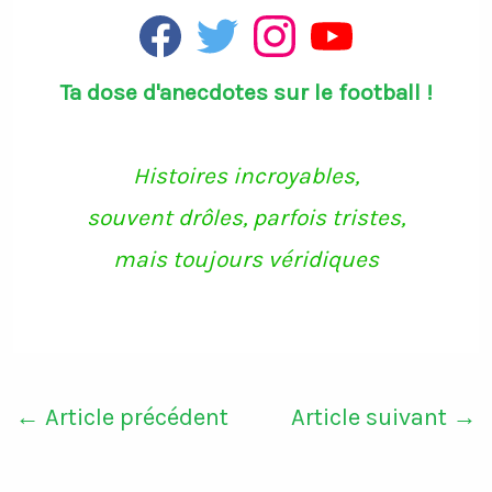
F
T
I
Y
a
w
n
o
c
i
s
u
Ta dose d'anecdotes sur le football !
e
t
t
T
b
t
a
u
o
e
g
b
o
r
r
e
k
a
Histoires incroyables,
m
souvent drôles, parfois tristes,
mais toujours véridiques
←
Article précédent
Article suivant
→