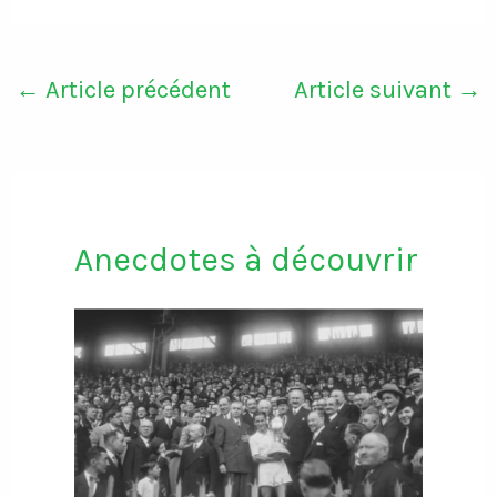
←
Article précédent
Article suivant
→
Anecdotes à découvrir