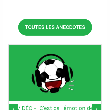
TOUTES LES ANECDOTES
VIDÉO - "C'est ça l'émotion de
‹
›