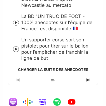
play
Newcastle au mercato
icon
La BD "UN TRUC DE FOOT -
100% anecdotes sur l'équipe de
Episode
France" est disponible
play
icon
Un supporter corse sort son
pistolet pour tirer sur le ballon
Episode
pour l’empêcher de franchir la
play
ligne de but
icon
Previous
Show
Next
Episode
Episodes
Episode
List