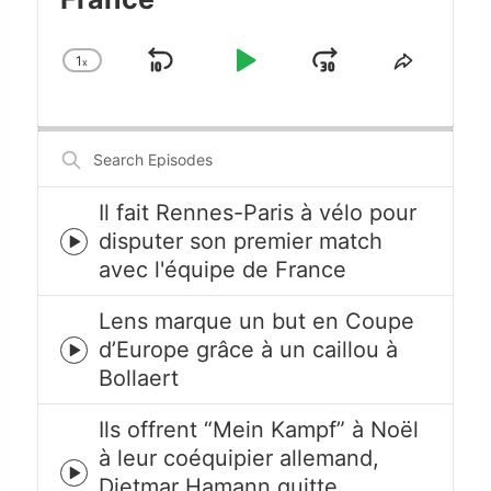
1
x
Skip
Play
Jump
Change
Share
Playback
This
Backward
Pause
Forward
Rate
Episode
Search
Episodes
Il fait Rennes-Paris à vélo pour
disputer son premier match
Episode
avec l'équipe de France
play
icon
Lens marque un but en Coupe
d’Europe grâce à un caillou à
Episode
Bollaert
play
icon
Ils offrent “Mein Kampf” à Noël
à leur coéquipier allemand,
Episode
Dietmar Hamann quitte