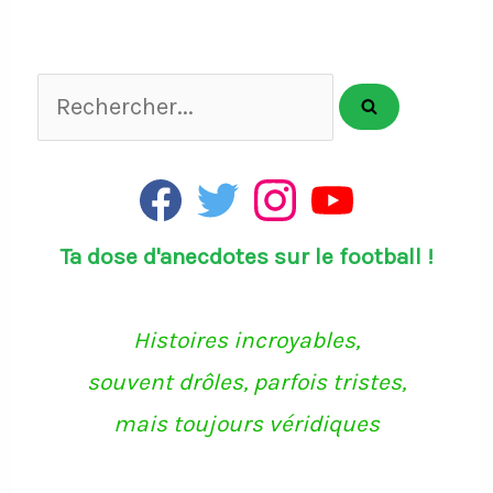
Rechercher...
F
T
I
Y
a
w
n
o
c
i
s
u
Ta dose d'anecdotes sur le football !
e
t
t
T
b
t
a
u
o
e
g
b
o
r
r
e
k
a
Histoires incroyables,
m
souvent drôles, parfois tristes,
mais toujours véridiques