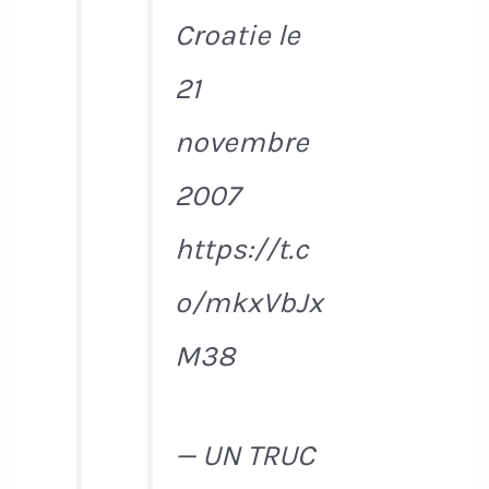
Croatie le
21
novembre
2007
https://t.c
o/mkxVbJx
M38
— UN TRUC