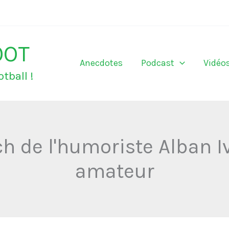
OOT
Anecdotes
Podcast
Vidéo
tball !
h de l'humoriste Alban I
amateur