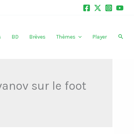
Recher
s
BD
Brèves
Thèmes
Player
vanov sur le foot