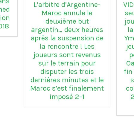
embre
VIDÉO - Gaëtan Huard,
V
dal
record d'invincibilité
de
Iker
pour un gardien en
m
un
France, est l'auteur
la
é à
d'un mythique CSC
g
avec Bordeaux contre
s
Volgograd (2-1) en
B
Coupe de l'UEFA le 17
octobre 1995
d
l
20