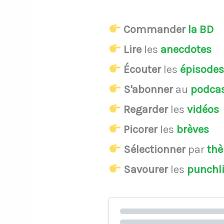
Commander
la BD
Lire
les
anecdotes
Écouter
les
épisode
S'abonner
au
podca
Regarder
les
vidéos
Picorer
les
brèves
Sélectionner
par
th
Savourer
les
punchl