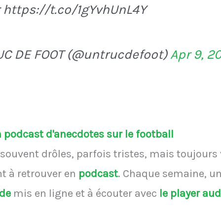
https://t.co/1gYvhUnL4Y
UC DE FOOT (@untrucdefoot)
Apr 9, 2
podcast d'anecdotes sur le football
souvent drôles, parfois tristes, mais toujours
 à retrouver en
podcast
.
Chaque semaine, une
ode
mis en ligne et à écouter avec
le player au