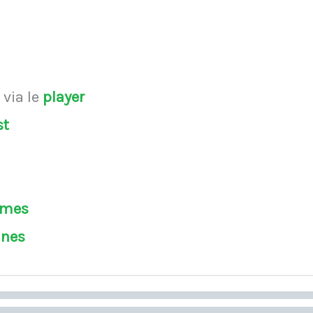
s
via le
player
st
èmes
ines