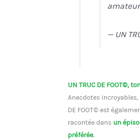
amateur 
— UN TR
UN TRUC DE FOOT©, ton 
Anecdotes incroyables, 
DE FOOT© est également
racontée dans
un épis
préférée
.