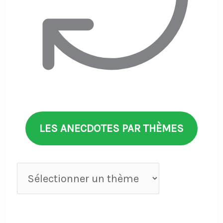
LES ANECDOTES PAR THÈMES
Anecdotes
par
thèmes