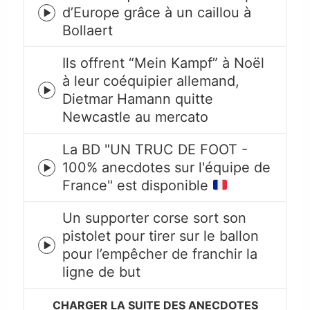
d’Europe grâce à un caillou à
Episode
Bollaert
play
icon
Ils offrent “Mein Kampf” à Noël
à leur coéquipier allemand,
Episode
Dietmar Hamann quitte
play
Newcastle au mercato
icon
La BD "UN TRUC DE FOOT -
100% anecdotes sur l'équipe de
Episode
France" est disponible
play
icon
Un supporter corse sort son
pistolet pour tirer sur le ballon
Episode
pour l’empêcher de franchir la
play
ligne de but
icon