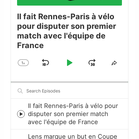
Il fait Rennes-Paris à vélo
pour disputer son premier
match avec l'équipe de
France
1
x
Skip
Play
Jump
Change
Share
Playback
This
Backward
Pause
Forward
Rate
Episode
Search
Episodes
Il fait Rennes-Paris à vélo pour
disputer son premier match
Episode
avec l'équipe de France
play
icon
Lens marque un but en Coupe