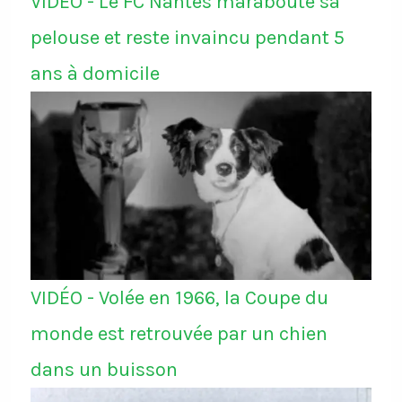
VIDÉO - Le FC Nantes maraboute sa
pelouse et reste invaincu pendant 5
ans à domicile
VIDÉO - Volée en 1966, la Coupe du
monde est retrouvée par un chien
dans un buisson