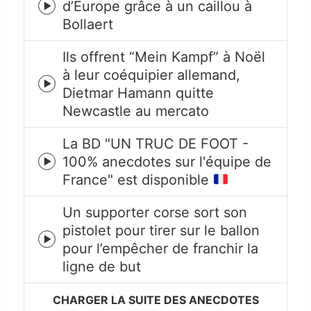
d’Europe grâce à un caillou à
Episode
Bollaert
play
icon
Ils offrent “Mein Kampf” à Noël
à leur coéquipier allemand,
Episode
Dietmar Hamann quitte
play
Newcastle au mercato
icon
La BD "UN TRUC DE FOOT -
100% anecdotes sur l'équipe de
Episode
France" est disponible
play
icon
Un supporter corse sort son
pistolet pour tirer sur le ballon
Episode
pour l’empêcher de franchir la
play
ligne de but
icon