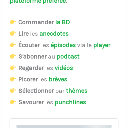
plateforme préférée
.
Commander
la BD
Lire
les
anecdotes
Écouter
les
épisodes
via le
player
S'abonner
au
podcast
Regarder
les
vidéos
Picorer
les
brèves
Sélectionner
par
thèmes
Savourer
les
punchlines