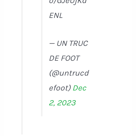
o/GJeUjKd
ENL
— UN TRUC
DE FOOT
(@untrucd
efoot)
Dec
2, 2023