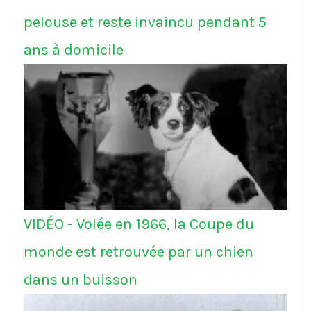
pelouse et reste invaincu pendant 5
ans à domicile
VIDÉO - Volée en 1966, la Coupe du
monde est retrouvée par un chien
dans un buisson