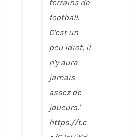
terrains de
football.
C'est un
peu idiot, il
n'y aura
jamais
assez de
joueurs."
https://t.c