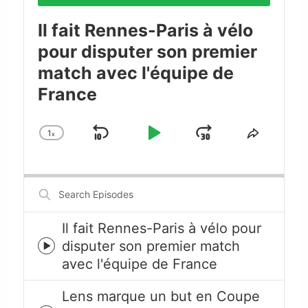
Il fait Rennes-Paris à vélo
pour disputer son premier
match avec l'équipe de
France
1
x
Skip
Play
Jump
Change
Share
Playback
This
Backward
Pause
Forward
Rate
Episode
Search
Episodes
Il fait Rennes-Paris à vélo pour
disputer son premier match
Episode
avec l'équipe de France
play
icon
Lens marque un but en Coupe