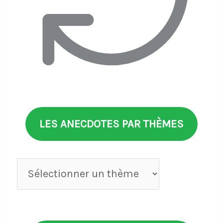
LES ANECDOTES PAR THÈMES
Anecdotes
par
thèmes