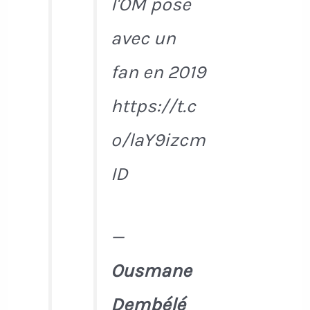
l'OM pose
avec un
fan en 2019
https://t.c
o/laY9izcm
ID
—
Ousmane
Dembélé