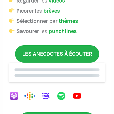
Regarder
les
vidéos
Picorer
les
brèves
Sélectionner
par
thèmes
Savourer
les
punchlines
LES ANECDOTES À ÉCOUTER