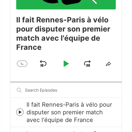
Il fait Rennes-Paris à vélo
pour disputer son premier
match avec l'équipe de
France
1
x
Skip
Play
Jump
Change
Share
Playback
This
Backward
Pause
Forward
Rate
Episode
Search
Episodes
Il fait Rennes-Paris à vélo pour
disputer son premier match
Episode
avec l'équipe de France
play
icon