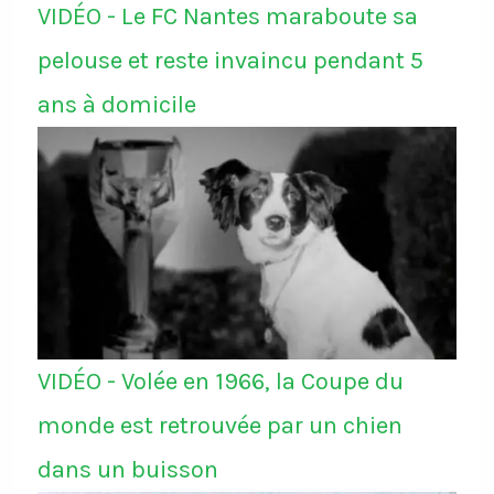
VIDÉO - Le FC Nantes maraboute sa
pelouse et reste invaincu pendant 5
ans à domicile
VIDÉO - Volée en 1966, la Coupe du
monde est retrouvée par un chien
dans un buisson