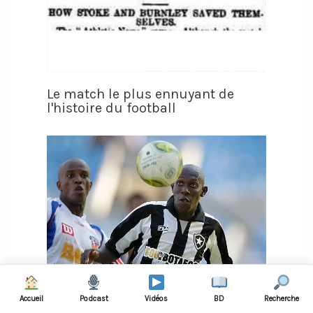
Le match le plus ennuyant de
l'histoire du football
Accueil
Podcast
Vidéos
BD
Recherche
Il fait croire qu’on l’a enlevé pour