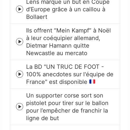
Lens marque un but en Coupe
d’Europe grâce à un caillou à
Episode
Bollaert
play
icon
Ils offrent “Mein Kampf” à Noël
à leur coéquipier allemand,
Episode
Dietmar Hamann quitte
play
Newcastle au mercato
icon
La BD "UN TRUC DE FOOT -
100% anecdotes sur l'équipe de
Episode
France" est disponible
play
icon
Un supporter corse sort son
pistolet pour tirer sur le ballon
Episode
pour l’empêcher de franchir la
play
ligne de but
icon