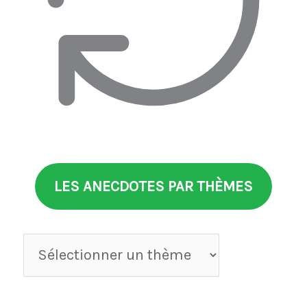
LES ANECDOTES PAR THÈMES
Anecdotes
par
thèmes