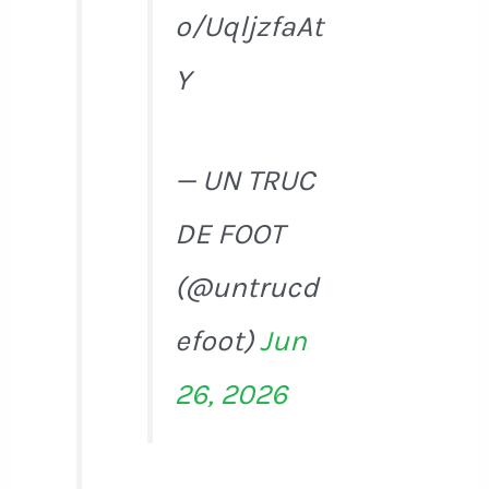
o/UqljzfaAt
Y
— UN TRUC
DE FOOT
(@untrucd
efoot)
Jun
26, 2026