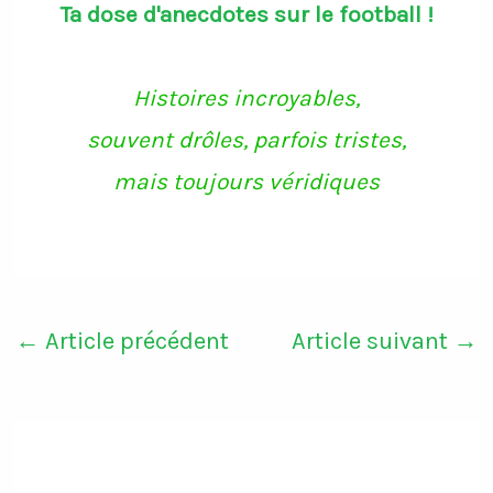
Ta dose d'anecdotes sur le football !
e
t
t
T
b
t
a
u
o
e
g
b
o
r
r
e
k
a
Histoires incroyables,
m
souvent drôles, parfois tristes,
mais toujours véridiques
←
Article précédent
Article suivant
→