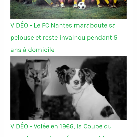
VIDÉO - Le FC Nantes maraboute sa
pelouse et reste invaincu pendant 5
ans à domicile
VIDÉO - Volée en 1966, la Coupe du