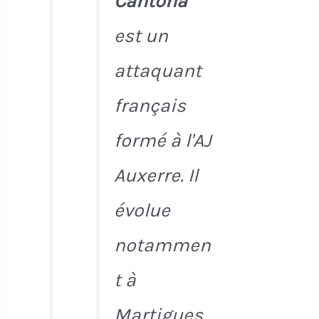
Cantona
est un
attaquant
français
formé à l'AJ
Auxerre. Il
évolue
notammen
t à
Martigues,