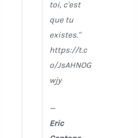
toi, c'est
que tu
existes."
https://t.c
o/JsAHNOG
wjy
—
Eric