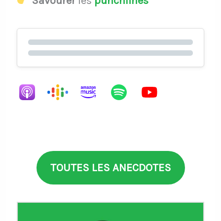
Savourer
les
punchlines
TOUTES LES ANECDOTES