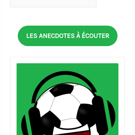
par
thèmes
LES ANECDOTES À ÉCOUTER
Audio
Player