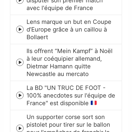
disputer son premier match
Episode
avec l'équipe de France
play
icon
Lens marque un but en Coupe
d’Europe grâce à un caillou à
Episode
Bollaert
play
icon
Ils offrent “Mein Kampf” à Noël
à leur coéquipier allemand,
Episode
Dietmar Hamann quitte
play
Newcastle au mercato
icon
La BD "UN TRUC DE FOOT -
100% anecdotes sur l'équipe de
Episode
France" est disponible
play
icon
Un supporter corse sort son
pistolet pour tirer sur le ballon
Episode