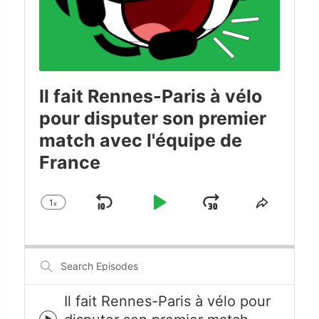
Il fait Rennes-Paris à vélo
pour disputer son premier
match avec l'équipe de
France
1
x
Skip
Play
Jump
Change
Share
Playback
This
Backward
Pause
Forward
Rate
Episode
Search
Episodes
Il fait Rennes-Paris à vélo pour