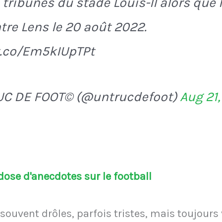
 tribunes du stade Louis-II alors qu
tre Lens le 20 août 2022.
t.co/Em5kIUpTPt
UC DE FOOT© (@untrucdefoot)
Aug 21
ose d'anecdotes sur le football
souvent drôles, parfois tristes, mais toujours