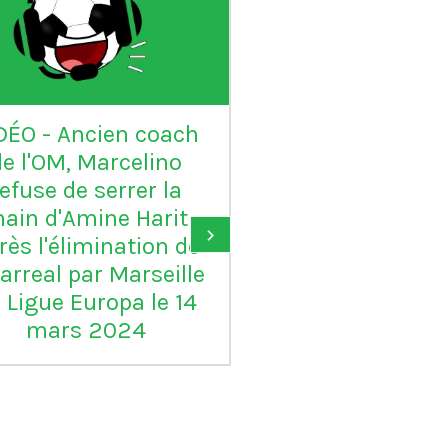
DÉO - Ancien coach
VIDÉO - Sadio 
de l'OM, Marcelino
candidat au Ball
refuse de serrer la
: "Karim mér
ain d'Amine Harit
largement le B
›
rès l'élimination de
d'or, je suis c
larreal par Marseille
pour lui"
 Ligue Europa le 14
mars 2024