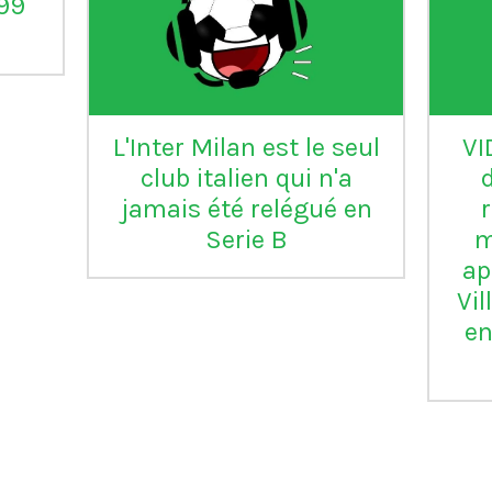
°99
L'Inter Milan est le seul
VI
club italien qui n'a
jamais été relégué en
Serie B
m
ap
Vil
en