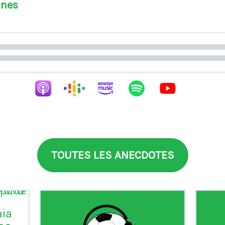
ines
TOUTES LES ANECDOTES
aia