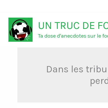
Aller
au
UN TRUC DE F
contenu
Ta dose d'anecdotes sur le foo
Dans les trib
perd