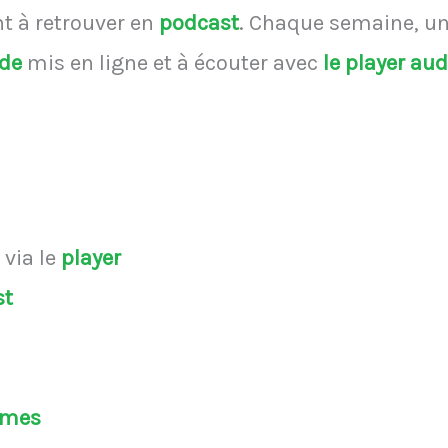
 à retrouver en
podcast
.
Chaque semaine, une
ode
mis en ligne et à écouter avec
le player au
s
via le
player
st
èmes