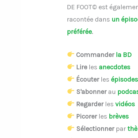
DE FOOT© est également
racontée dans
un épis
préférée
.
Commander
la BD
Lire
les
anecdotes
Écouter
les
épisode
S'abonner
au
podca
Regarder
les
vidéos
Picorer
les
brèves
Sélectionner
par
th