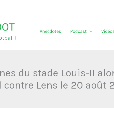
OOT
Anecdotes
Podcast
Vidéo
tball !
unes du stade Louis-II al
 contre Lens le 20 août