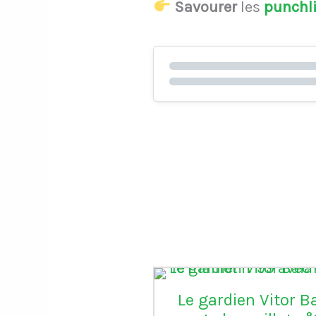
Savourer
les
punchl
Le gardien Vitor B