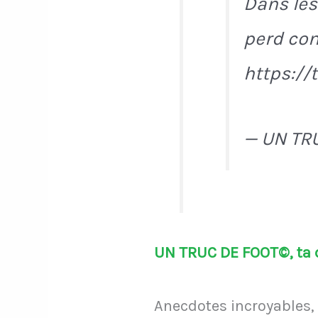
Dans les
perd con
https://
— UN TR
UN TRUC DE FOOT©, ta d
Anecdotes incroyables, 