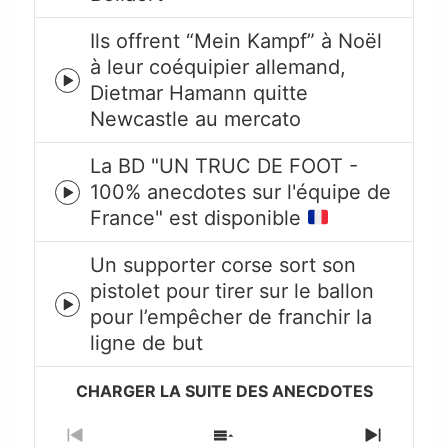
icon
Ils offrent “Mein Kampf” à Noël
à leur coéquipier allemand,
Episode
Dietmar Hamann quitte
play
Newcastle au mercato
icon
La BD "UN TRUC DE FOOT -
100% anecdotes sur l'équipe de
Episode
France" est disponible
play
icon
Un supporter corse sort son
pistolet pour tirer sur le ballon
Episode
pour l’empêcher de franchir la
play
ligne de but
icon
Previous
Show
Next