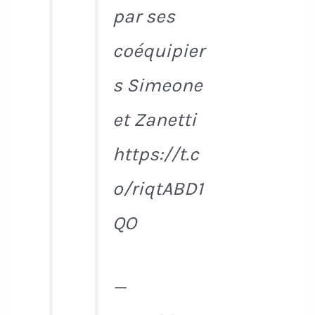
par ses
coéquipier
s Simeone
et Zanetti
https://t.c
o/riqtABD1
QO
—