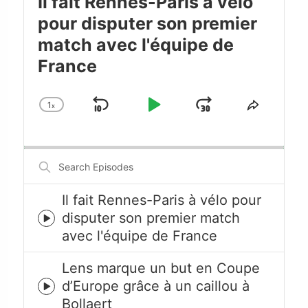
Il fait Rennes-Paris à vélo
pour disputer son premier
match avec l'équipe de
France
1
x
Skip
Play
Jump
Change
Share
Playback
This
Backward
Pause
Forward
Rate
Episode
Search
Episodes
Il fait Rennes-Paris à vélo pour
disputer son premier match
Episode
avec l'équipe de France
play
icon
Lens marque un but en Coupe
d’Europe grâce à un caillou à
Episode
Bollaert
play