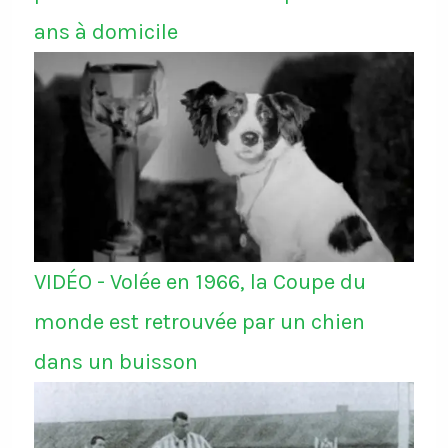
ans à domicile
VIDÉO - Volée en 1966, la Coupe du
monde est retrouvée par un chien
dans un buisson