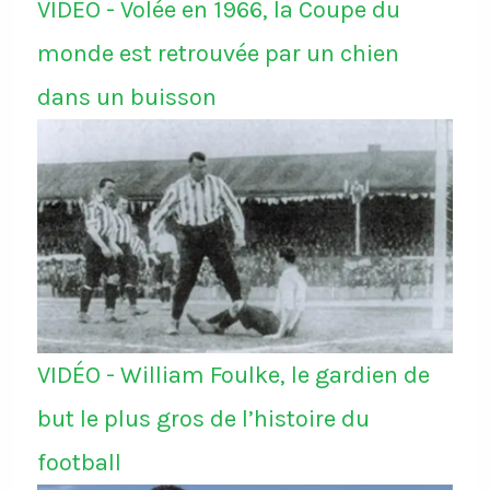
VIDÉO - Volée en 1966, la Coupe du
monde est retrouvée par un chien
dans un buisson
VIDÉO - William Foulke, le gardien de
but le plus gros de l’histoire du
football