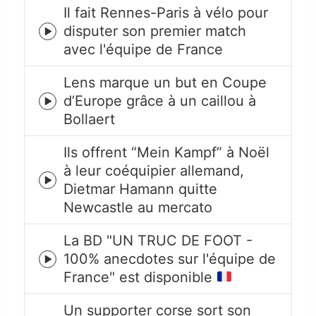
Il fait Rennes-Paris à vélo pour
disputer son premier match
Episode
avec l'équipe de France
play
icon
Lens marque un but en Coupe
d’Europe grâce à un caillou à
Episode
Bollaert
play
icon
Ils offrent “Mein Kampf” à Noël
à leur coéquipier allemand,
Episode
Dietmar Hamann quitte
play
Newcastle au mercato
icon
La BD "UN TRUC DE FOOT -
100% anecdotes sur l'équipe de
Episode
France" est disponible
play
icon
Un supporter corse sort son