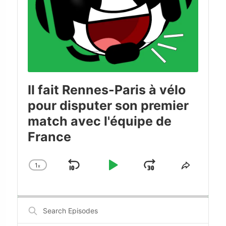
Il fait Rennes-Paris à vélo
pour disputer son premier
match avec l'équipe de
France
1
x
Skip
Play
Jump
Change
Share
Playback
This
Backward
Pause
Forward
Rate
Episode
Search
Episodes