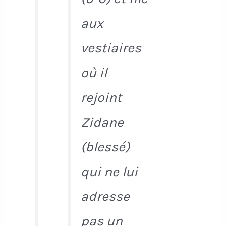
aux
vestiaires
où il
rejoint
Zidane
(blessé)
qui ne lui
adresse
pas un