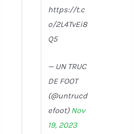
https://t.c
o/2L4TvEi8
Q5
— UN TRUC
DE FOOT
(@untrucd
efoot)
Nov
19, 2023