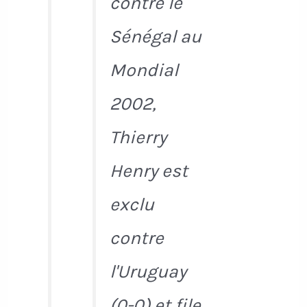
contre le
Sénégal au
Mondial
2002,
Thierry
Henry est
exclu
contre
l'Uruguay
(0-0) et file