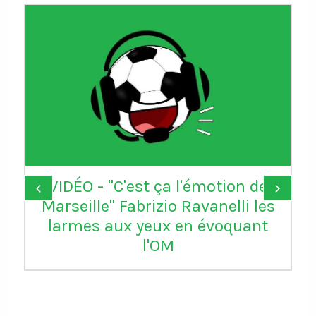
VIDÉO - "C'est ça l'émotion de
Do
‹
›
Marseille" Fabrizio Ravanelli les
larmes aux yeux en évoquant
inj
l'OM
rou
H