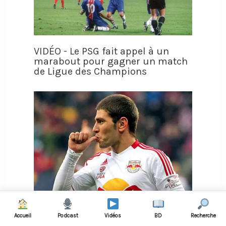
VIDÉO - Le PSG fait appel à un
marabout pour gagner un match
de Ligue des Champions
Il assiste à la naissance de sa fille
Accueil
Podcast
Vidéos
BD
Recherche
en 1re mi-temps et marque un