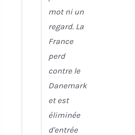
mot ni un
regard. La
France
perd
contre le
Danemark
et est
éliminée
d'entrée