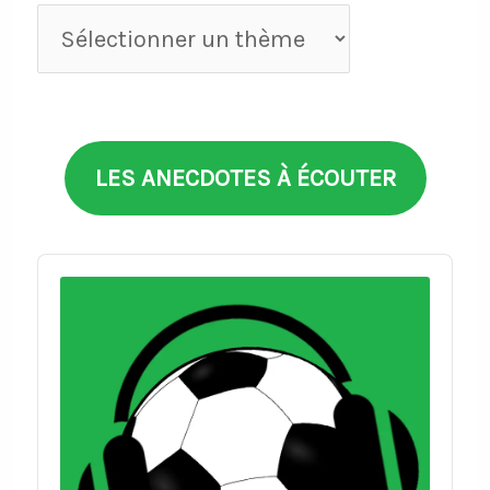
Anecdotes
par
thèmes
LES ANECDOTES À ÉCOUTER
Audio
Player