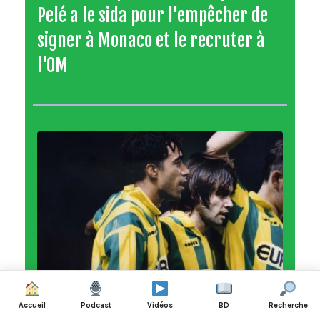
Pelé a le sida pour l'empêcher de
signer à Monaco et le recruter à
l'OM
Accueil
Podcast
Vidéos
BD
Recherche