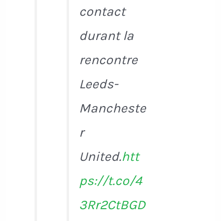
contact
durant la
rencontre
Leeds-
Mancheste
r
United.
htt
ps://t.co/4
3Rr2CtBGD