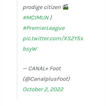
prodige citizen
#MCIMUN
|
#PremierLeague
pic.twitter.com/XS2YSx
bsyW
— CANAL+ Foot
(@CanalplusFoot)
October 2, 2022