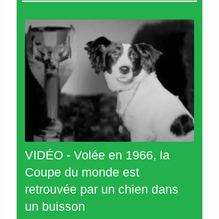
VIDÉO - Volée en 1966, la
Coupe du monde est
retrouvée par un chien dans
un buisson