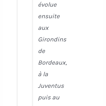
évolue
ensuite
aux
Girondins
de
Bordeaux,
à la
Juventus
puis au