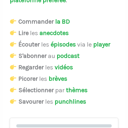
plateforme préférée
.
Commander
la BD
Lire
les
anecdotes
Écouter
les
épisodes
via le
player
S'abonner
au
podcast
Regarder
les
vidéos
Picorer
les
brèves
Sélectionner
par
thèmes
Savourer
les
punchlines