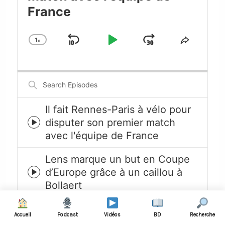
France
1
x
Skip
Play
Jump
Change
Share
Playback
This
Backward
Pause
Forward
Rate
Episode
Search
Episodes
Il fait Rennes-Paris à vélo pour
disputer son premier match
Episode
avec l'équipe de France
play
icon
Lens marque un but en Coupe
d’Europe grâce à un caillou à
Episode
Bollaert
play
icon
Ils offrent “Mein Kampf” à Noël
Accueil
Podcast
Vidéos
BD
Recherche
à leur coéquipier allemand,