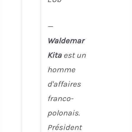
—
Waldemar
Kita
est un
homme
d'affaires
franco-
polonais.
Président