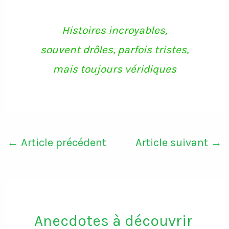
o
e
g
b
o
r
r
e
k
a
Histoires incroyables,
m
souvent drôles, parfois tristes,
mais toujours véridiques
←
Article précédent
Article suivant
→
Anecdotes à découvrir