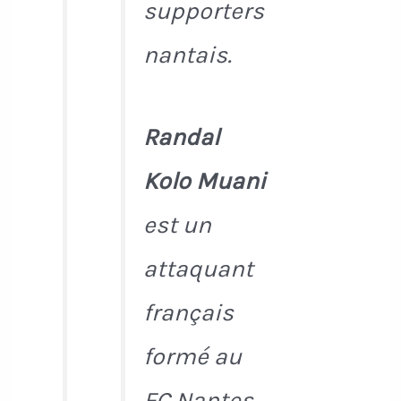
supporters
nantais.
Randal
Kolo Muani
est un
attaquant
français
formé au
FC Nantes.