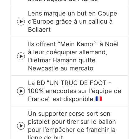
icon
Lens marque un but en Coupe
d’Europe grâce à un caillou à
Episode
Bollaert
play
icon
Ils offrent “Mein Kampf” à Noël
à leur coéquipier allemand,
Episode
Dietmar Hamann quitte
play
Newcastle au mercato
icon
La BD "UN TRUC DE FOOT -
100% anecdotes sur l'équipe de
Episode
France" est disponible
play
icon
Un supporter corse sort son
pistolet pour tirer sur le ballon
Episode
pour l’empêcher de franchir la
play
ligne de but