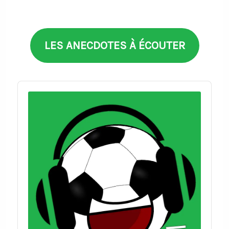
thèmes
LES ANECDOTES À ÉCOUTER
Audio
Player