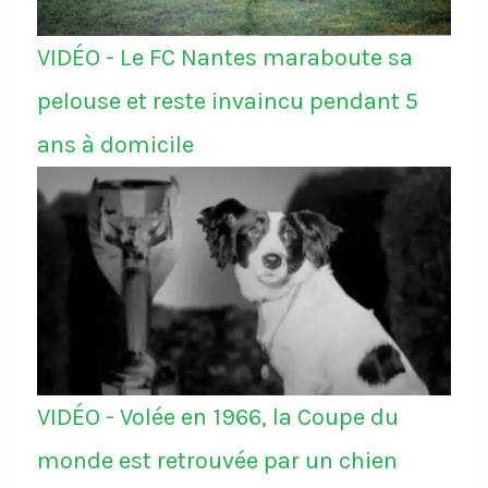
VIDÉO - Le FC Nantes maraboute sa
pelouse et reste invaincu pendant 5
ans à domicile
VIDÉO - Volée en 1966, la Coupe du
monde est retrouvée par un chien