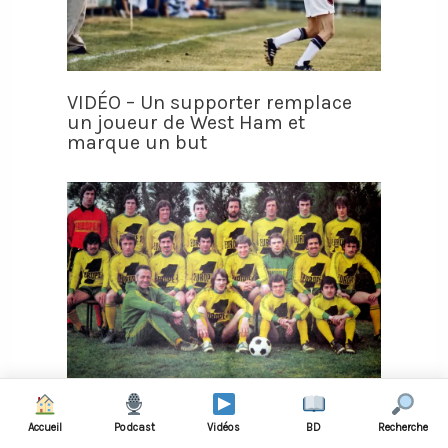
VIDÉO – Un supporter remplace
un joueur de West Ham et
marque un but
VIDÉO - Le FC Nantes maraboute
Accueil
Podcast
Vidéos
BD
Recherche
sa pelouse et reste invaincu