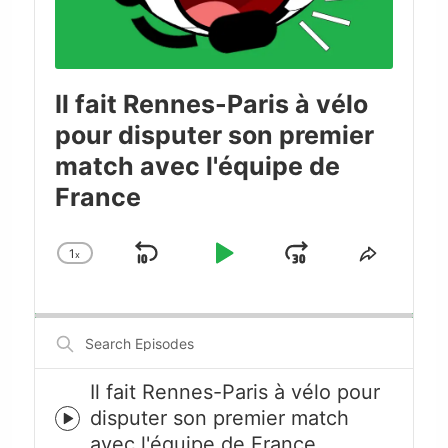
Il fait Rennes-Paris à vélo
pour disputer son premier
match avec l'équipe de
France
1
x
Skip
Play
Jump
Change
Share
Playback
This
Backward
Pause
Forward
Rate
Episode
Search
Episodes
Il fait Rennes-Paris à vélo pour
disputer son premier match
Episode
avec l'équipe de France
play