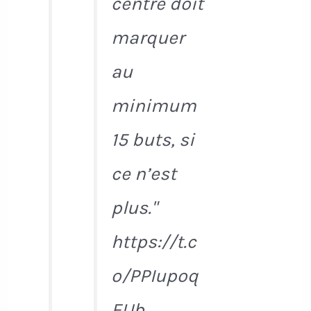
centre doit
marquer
au
minimum
15 buts, si
ce n’est
plus."
https://t.c
o/PPIupoq
EUb