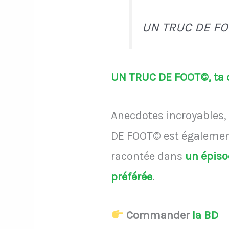
UN TRUC DE FO
UN TRUC DE FOOT©, ta d
Anecdotes incroyables, 
DE FOOT© est également
racontée dans
un épis
préférée
.
Commander
la BD