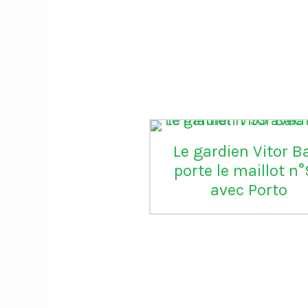
Le gardien Vitor B
porte le maillot n
avec Porto
onald Trump
ie la FIFA d’avoir
aré une grande