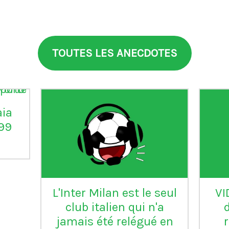
TOUTES LES ANECDOTES
aia
°99
L'Inter Milan est le seul
VI
club italien qui n'a
jamais été relégué en