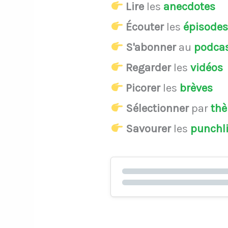
Lire
les
anecdotes
Écouter
les
épisode
S'abonner
au
podca
Regarder
les
vidéos
Picorer
les
brèves
Sélectionner
par
th
Savourer
les
punchl