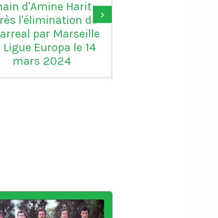
ain d'Amine Harit
largement le B
›
rès l'élimination de
d'or, je suis c
larreal par Marseille
pour lui"
 Ligue Europa le 14
mars 2024