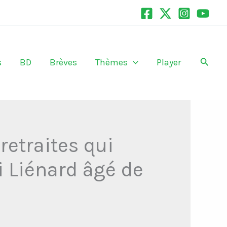
Recher
s
BD
Brèves
Thèmes
Player
retraites qui
i Liénard âgé de