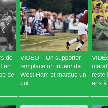
rs de
VIDÉO – Un supporter
VIDÉO
t en
remplace un joueur de
marab
pe de
West Ham et marque un
reste
but
ans à