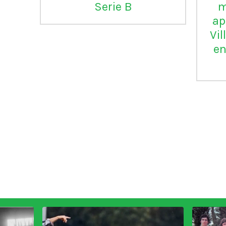
Serie B
m
ap
Vil
en