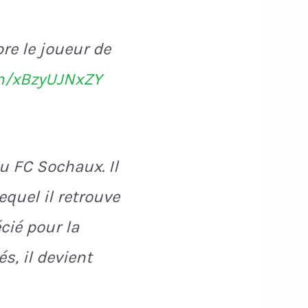
re le joueur de
om/xBzyUJNxZY
u FC Sochaux. Il
equel il retrouve
cié pour la
s, il devient