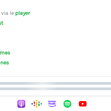
s
via le
player
st
èmes
ines