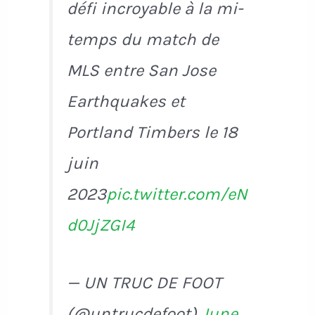
défi incroyable à la mi-
temps du match de
MLS entre San Jose
Earthquakes et
Portland Timbers le 18
juin
2023
pic.twitter.com/eN
d0JjZGI4
— UN TRUC DE FOOT
(@untrucdefoot)
June