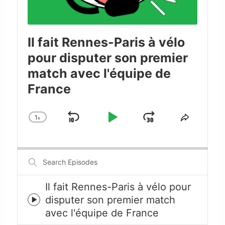
Il fait Rennes-Paris à vélo
pour disputer son premier
match avec l'équipe de
France
1
x
Skip
Play
Jump
Change
Share
Playback
This
Backward
Pause
Forward
Rate
Episode
Search
Episodes
Il fait Rennes-Paris à vélo pour
disputer son premier match
Episode
avec l'équipe de France
play
icon