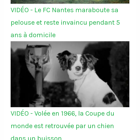
VIDÉO - Le FC Nantes maraboute sa
pelouse et reste invaincu pendant 5
ans à domicile
VIDÉO - Volée en 1966, la Coupe du
monde est retrouvée par un chien
dans un buisson