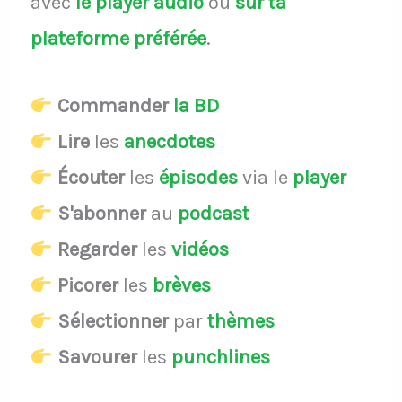
avec
le player audio
ou
sur ta
plateforme préférée
.
Commander
la BD
Lire
les
anecdotes
Écouter
les
épisodes
via le
player
S'abonner
au
podcast
Regarder
les
vidéos
Picorer
les
brèves
Sélectionner
par
thèmes
Savourer
les
punchlines