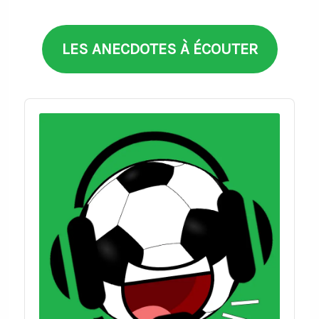
thèmes
LES ANECDOTES À ÉCOUTER
Audio
Player