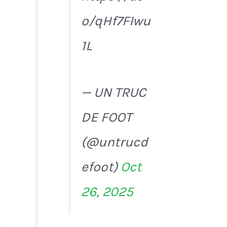
o/qHf7FIwu
1L
— UN TRUC
DE FOOT
(@untrucd
efoot)
Oct
26, 2025