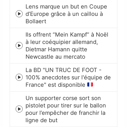
Lens marque un but en Coupe
d’Europe grâce à un caillou à
Episode
Bollaert
play
icon
Ils offrent “Mein Kampf” à Noël
à leur coéquipier allemand,
Episode
Dietmar Hamann quitte
play
Newcastle au mercato
icon
La BD "UN TRUC DE FOOT -
100% anecdotes sur l'équipe de
Episode
France" est disponible
play
icon
Un supporter corse sort son
pistolet pour tirer sur le ballon
Episode
pour l’empêcher de franchir la
play
ligne de but
icon