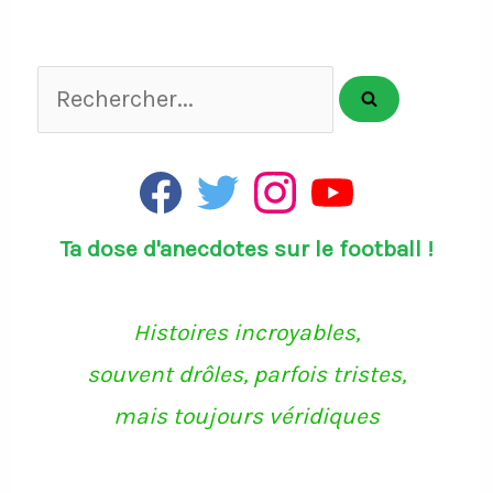
Rechercher...
F
T
I
Y
a
w
n
o
c
i
s
u
Ta dose d'anecdotes sur le football !
e
t
t
T
b
t
a
u
o
e
g
b
o
r
r
e
k
a
Histoires incroyables,
m
souvent drôles, parfois tristes,
mais toujours véridiques