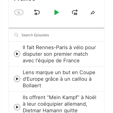
1
x
Skip
Play
Jump
Change
Share
Playback
This
Backward
Pause
Forward
Rate
Episode
Search
Episodes
Il fait Rennes-Paris à vélo pour
disputer son premier match
Episode
avec l'équipe de France
play
icon
Lens marque un but en Coupe
d’Europe grâce à un caillou à
Episode
Bollaert
play
icon
Ils offrent “Mein Kampf” à Noël
à leur coéquipier allemand,
Episode
Dietmar Hamann quitte