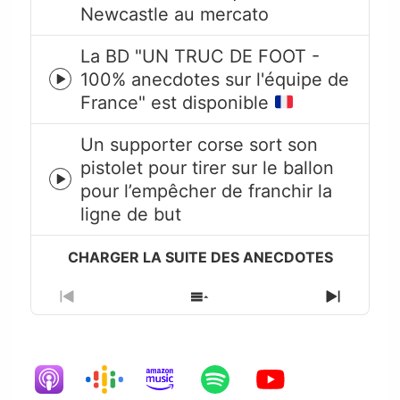
play
Newcastle au mercato
icon
La BD "UN TRUC DE FOOT -
100% anecdotes sur l'équipe de
Episode
France" est disponible
play
icon
Un supporter corse sort son
pistolet pour tirer sur le ballon
Episode
pour l’empêcher de franchir la
play
ligne de but
icon
Previous
Show
Next
Episode
Episodes
Episode
List