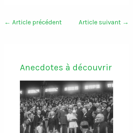
←
Article précédent
Article suivant
→
Anecdotes à découvrir