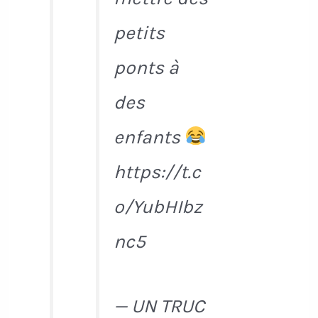
petits
ponts à
des
enfants
https://t.c
o/YubHIbz
nc5
— UN TRUC