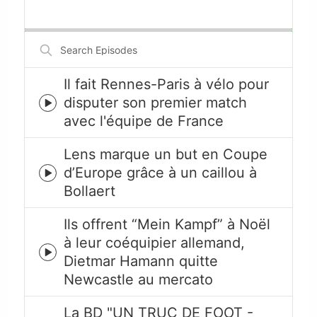
Playback
This
Backward
Pause
Forward
Rate
Episode
Search
Episodes
Il fait Rennes-Paris à vélo pour
disputer son premier match
Episode
avec l'équipe de France
play
icon
Lens marque un but en Coupe
d’Europe grâce à un caillou à
Episode
Bollaert
play
icon
Ils offrent “Mein Kampf” à Noël
à leur coéquipier allemand,
Episode
Dietmar Hamann quitte
play
Newcastle au mercato
icon
La BD "UN TRUC DE FOOT -