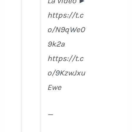
La vidéo ►
https://t.c
o/N9qWe0
9k2a
https://t.c
o/9KzwJxu
Ewe
—