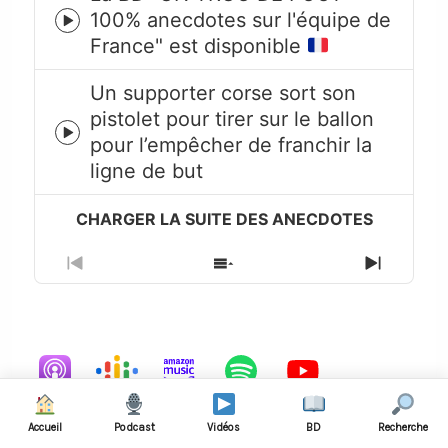
100% anecdotes sur l'équipe de
Episode
France" est disponible
play
icon
Un supporter corse sort son
pistolet pour tirer sur le ballon
Episode
pour l’empêcher de franchir la
play
ligne de but
icon
Previous
Show
Next
Episode
Episodes
Episode
List
Accueil
Podcast
Vidéos
BD
Recherche