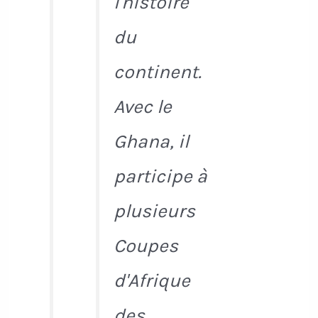
l'histoire
du
continent.
Avec le
Ghana, il
participe à
plusieurs
Coupes
d'Afrique
des