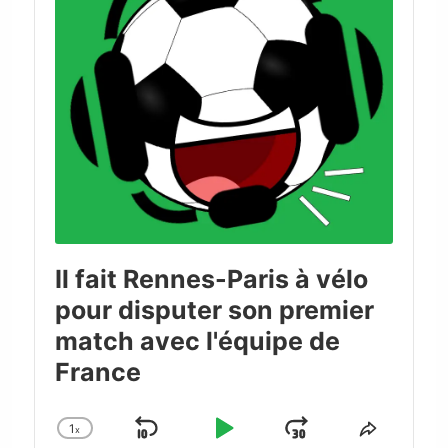
Il fait Rennes-Paris à vélo
pour disputer son premier
match avec l'équipe de
France
1
x
Skip
Play
Jump
Change
Share