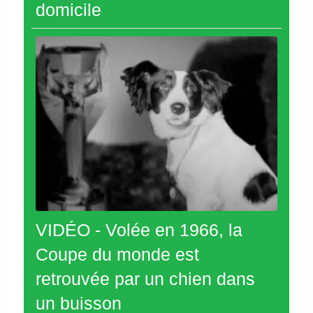
domicile
VIDÉO - Volée en 1966, la
Coupe du monde est
retrouvée par un chien dans
un buisson