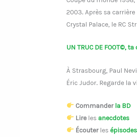
Coupe du monde 1998, l
2003. Après sa carrière 
Crystal Palace, le RC St
UN TRUC DE FOOT©, ta d
À Strasbourg, Paul Nevi
Éric Judor. Regarde la 
Commander
la BD
Lire
les
anecdotes
Écouter
les
épisode