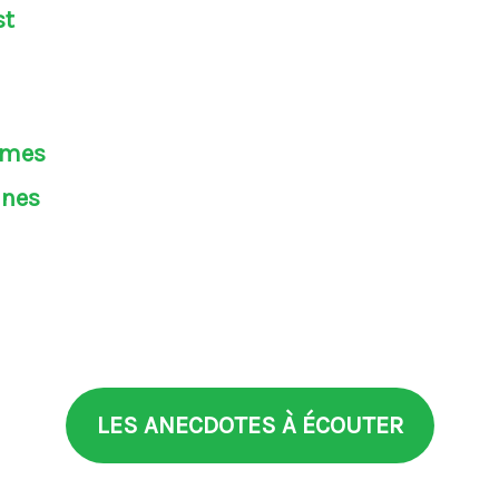
st
èmes
ines
LES ANECDOTES À ÉCOUTER