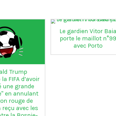
aia
°99
L'Inter Milan est le seul
VI
club italien qui n'a
jamais été relégué en
Serie B
m
ap
Vil
en