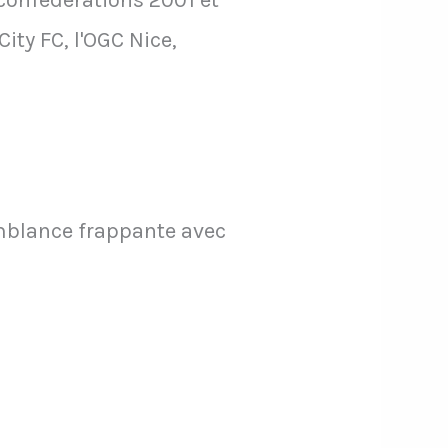
onfédérations 2001 et
ity FC, l'OGC Nice,
emblance frappante avec