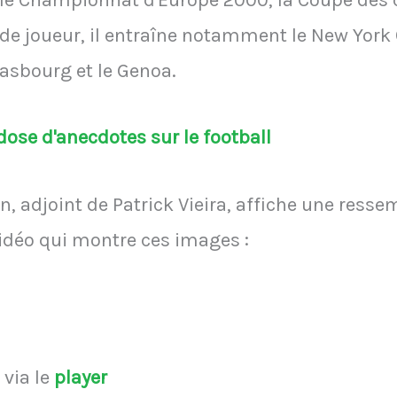
e Championnat d'Europe 2000, la Coupe des c
de joueur, il entraîne notamment le New York C
rasbourg et le Genoa.
ose d'anecdotes sur le football
n, adjoint de Patrick Vieira, affiche une ress
vidéo qui montre ces images :
s
via le
player