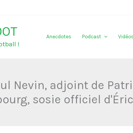
OOT
Anecdotes
Podcast
Vidéo
tball !
ul Nevin, adjoint de Patri
ourg, sosie officiel d'Éri