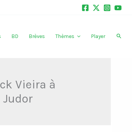
Recher
s
BD
Brèves
Thèmes
Player
ck Vieira à
c Judor