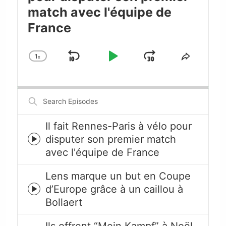
match avec l'équipe de
France
1
x
Skip
Play
Jump
Change
Share
Playback
This
Backward
Pause
Forward
Rate
Episode
Search
Episodes
Il fait Rennes-Paris à vélo pour
disputer son premier match
Episode
avec l'équipe de France
play
icon
Lens marque un but en Coupe
d’Europe grâce à un caillou à
Episode
Bollaert
play
icon
Ils offrent “Mein Kampf” à Noël