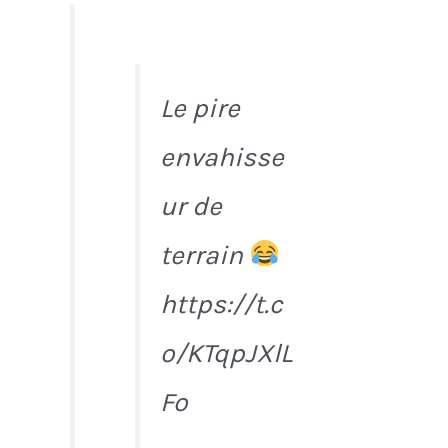
Le pire
envahisse
ur de
terrain
https://t.c
o/KTqpJXlL
Fo