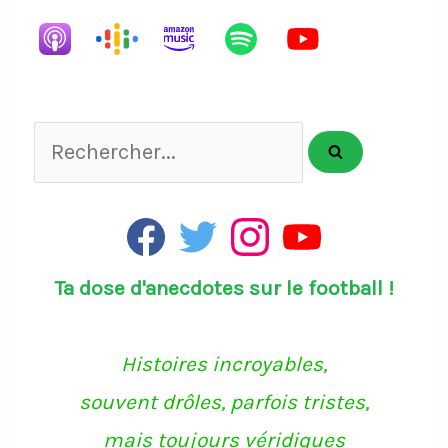
Rechercher...
F
T
I
Y
a
w
n
o
c
i
s
u
Ta dose d'anecdotes sur le football !
e
t
t
T
b
t
a
u
o
e
g
b
o
r
r
e
k
a
Histoires incroyables,
m
souvent drôles, parfois tristes,
mais toujours véridiques