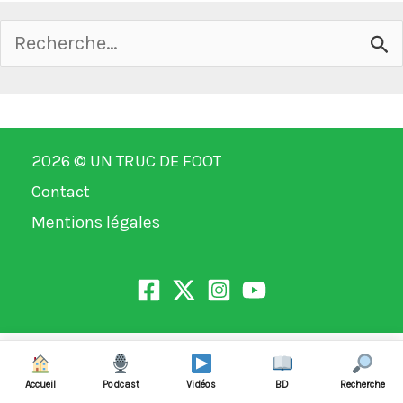
Rechercher :
2026 ©
UN TRUC DE FOOT
Contact
Mentions légales
Accueil
Podcast
Vidéos
BD
Recherche