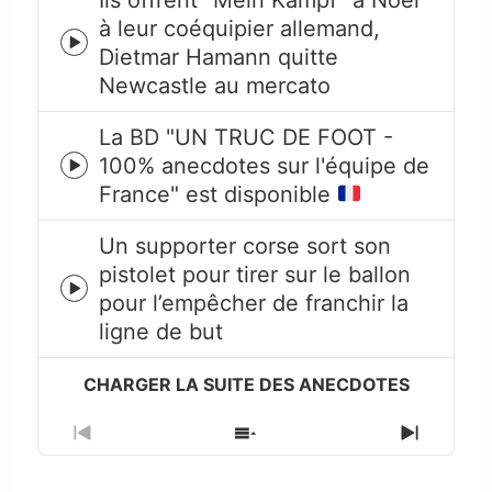
à leur coéquipier allemand,
Episode
Dietmar Hamann quitte
play
Newcastle au mercato
icon
La BD "UN TRUC DE FOOT -
100% anecdotes sur l'équipe de
Episode
France" est disponible
play
icon
Un supporter corse sort son
pistolet pour tirer sur le ballon
Episode
pour l’empêcher de franchir la
play
ligne de but
icon
Previous
Show
Next
Episode
Episodes
Episode
List