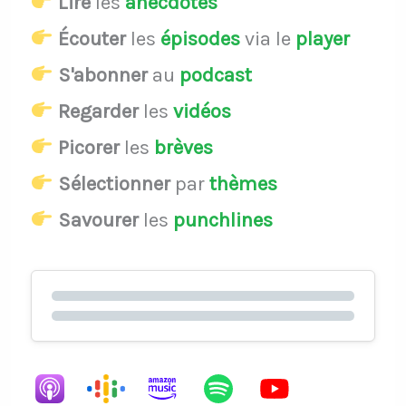
Lire
les
anecdotes
Écouter
les
épisodes
via le
player
S'abonner
au
podcast
Regarder
les
vidéos
Picorer
les
brèves
Sélectionner
par
thèmes
Savourer
les
punchlines