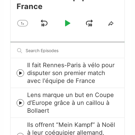
France
1
x
Skip
Play
Jump
Change
Share
Playback
This
Backward
Pause
Forward
Rate
Episode
Search
Episodes
Il fait Rennes-Paris à vélo pour
disputer son premier match
Episode
avec l'équipe de France
play
icon
Lens marque un but en Coupe
d’Europe grâce à un caillou à
Episode
Bollaert
play
icon
Ils offrent “Mein Kampf” à Noël
à leur coéquipier allemand,