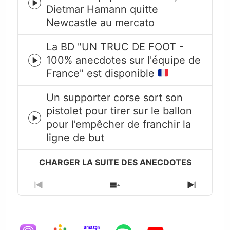
Episode
Dietmar Hamann quitte
play
Newcastle au mercato
icon
La BD "UN TRUC DE FOOT -
100% anecdotes sur l'équipe de
Episode
France" est disponible
play
icon
Un supporter corse sort son
pistolet pour tirer sur le ballon
Episode
pour l’empêcher de franchir la
play
ligne de but
icon
Previous
Show
Next
Episode
Episodes
Episode
List