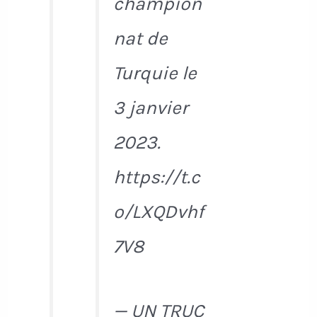
champion
nat de
Turquie le
3 janvier
2023.
https://t.c
o/LXQDvhf
7V8
— UN TRUC