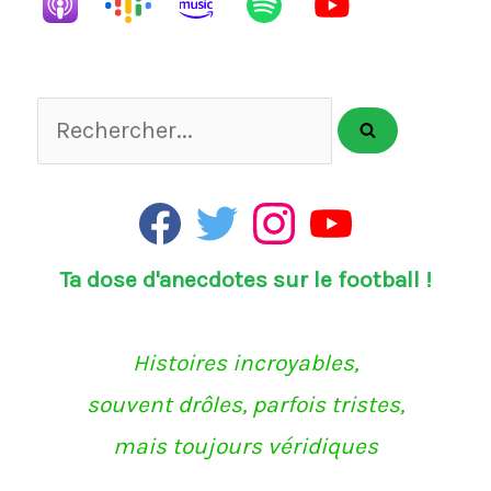
Rechercher...
F
T
I
Y
a
w
n
o
c
i
s
u
Ta dose d'anecdotes sur le football !
e
t
t
T
b
t
a
u
o
e
g
b
o
r
r
e
k
a
Histoires incroyables,
m
souvent drôles, parfois tristes,
mais toujours véridiques