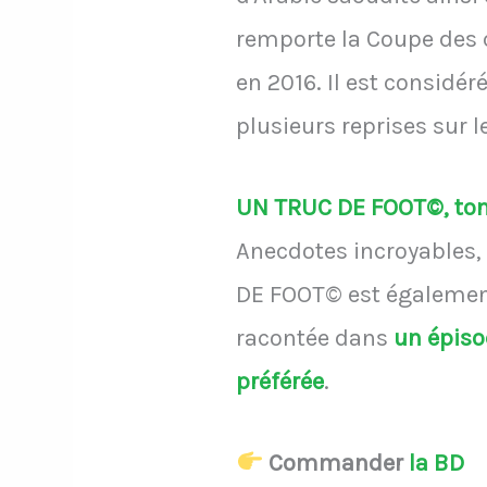
remporte la Coupe des c
en 2016. Il est considé
plusieurs reprises sur 
UN TRUC DE FOOT©, ton 
Anecdotes incroyables, 
DE FOOT© est également
racontée dans
un épis
préférée
.
Commander
la BD