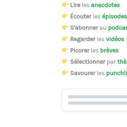
Lire
les
anecdotes
Écouter
les
épisode
S'abonner
au
podca
Regarder
les
vidéos
Picorer
les
brèves
Sélectionner
par
th
Savourer
les
punchl