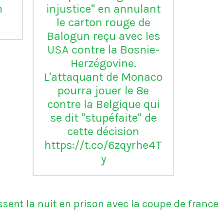
Serie B
m
ap
Vil
en