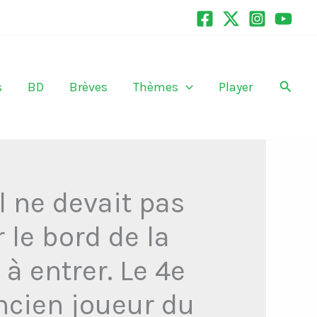
Recher
s
BD
Brèves
Thèmes
Player
l ne devait pas
r le bord de la
à entrer. Le 4e
ancien joueur du