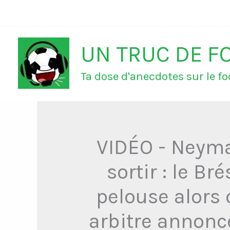
Aller
au
UN TRUC DE F
contenu
Ta dose d'anecdotes sur le foo
VIDÉO - Neymar
sortir : le Br
pelouse alors 
arbitre annonce