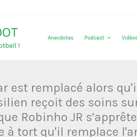
OOT
Anecdotes
Podcast
Vidéo
tball !
 est remplacé alors qu'i
ésilien reçoit des soins su
que Robinho JR s’apprête 
 à tort qu'il remplace l'