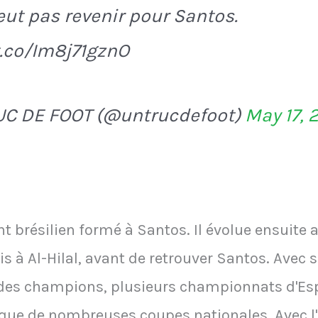
eut pas revenir pour Santos.
t.co/Im8j71gznO
UC DE FOOT (@untrucdefoot)
May 17, 
 brésilien formé à Santos. Il évolue ensuite 
s à Al-Hilal, avant de retrouver Santos. Avec s
es champions, plusieurs championnats d'Esp
 que de nombreuses coupes nationales. Avec l'é