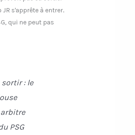
 JR s'apprête à entrer.
SG, qui ne peut pas
ortir : le
louse
 arbitre
 du PSG