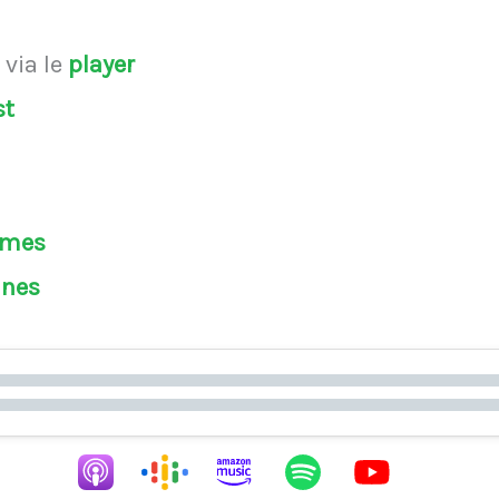
s
via le
player
st
èmes
ines