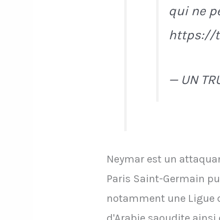
qui ne p
https://
— UN TR
Neymar est un attaquant
Paris Saint-Germain pui
notamment une Ligue d
d'Arabie saoudite ainsi