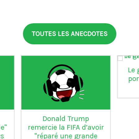
TOUTES LES ANECDOTES
aia
°99
L'Inter Milan est le seul
VI
club italien qui n'a
jamais été relégué en