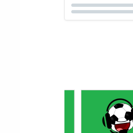
Le gardien Vitor B
porte le maillot n
avec Porto