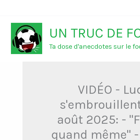
Aller
au
UN TRUC DE F
contenu
Ta dose d'anecdotes sur le foo
VIDÉO - Lu
s'embrouillent
août 2025: - "
quand même" - "