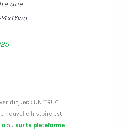
dre une
x24x1Ywq
025
 véridiques : UN TRUC
 nouvelle histoire est
dio
ou
sur ta plateforme