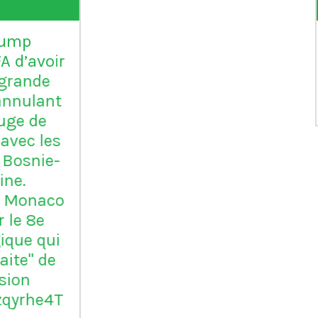
L'Inter Milan est le seul
VI
club italien qui n'a
jamais été relégué en
Serie B
m
ap
Vil
en