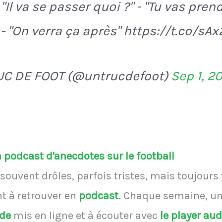
"Il va se passer quoi ?" - "Tu vas pren
 - "On verra ça après" https://t.co/sA
UC DE FOOT (@untrucdefoot)
Sep 1, 2
podcast d'anecdotes sur le football
souvent drôles, parfois tristes, mais toujours
 à retrouver en
podcast
.
Chaque semaine, une
ode
mis en ligne et à écouter avec
le player au