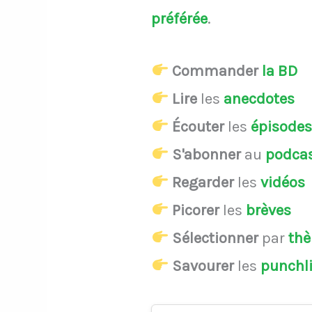
préférée
.
Commander
la BD
Lire
les
anecdotes
Écouter
les
épisode
S'abonner
au
podca
Regarder
les
vidéos
Picorer
les
brèves
Sélectionner
par
th
Savourer
les
punchl