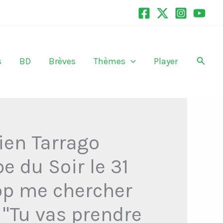
Recher
s
BD
Brèves
Thèmes
Player
ien Tarrago
e du Soir le 31
rop me chercher
 "Tu vas prendre