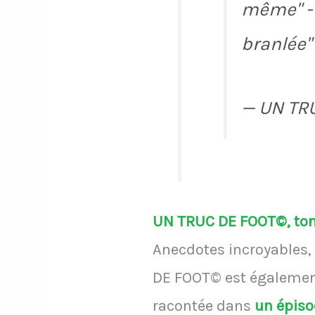
même" - 
branlée"
— UN TR
UN TRUC DE FOOT©, ton 
Anecdotes incroyables, 
DE FOOT© est également
racontée dans
un épis