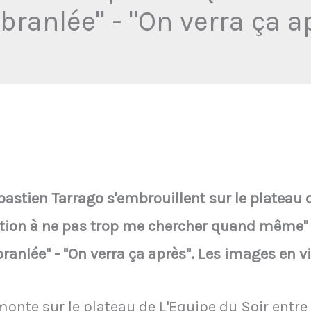
branlée" - "On verra ça a
astien Tarrago s'embrouillent sur le plateau d
ention à ne pas trop me chercher quand même" - 
branlée" - "On verra ça après". Les images en v
 monte sur le plateau de L'Equipe du Soir entr