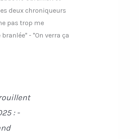
 les deux chroniqueurs
 ne pas trop me
 branlée" - "On verra ça
ouillent
25 : -
and