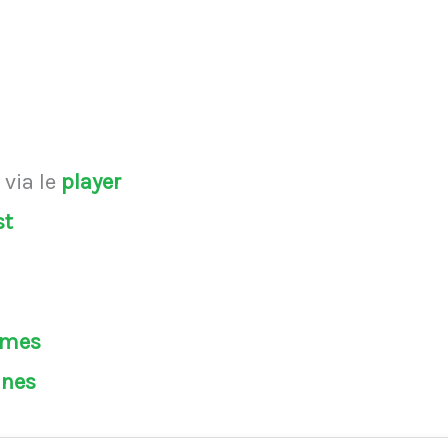
s
via le
player
st
èmes
ines