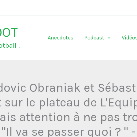
OOT
Anecdotes
Podcast
Vidéo
tball !
dovic Obraniak et Sébast
 sur le plateau de L'Equip
Fais attention à ne pas t
Il va se passer quoi ? " -