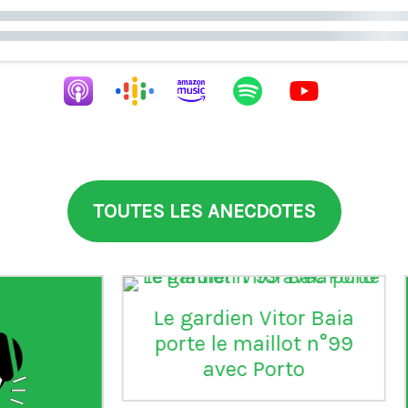
TOUTES LES ANECDOTES
aia
°99