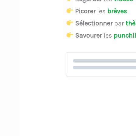
Picorer
les
brèves
Sélectionner
par
th
Savourer
les
punchl