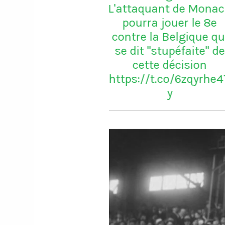
quant de Monaco
ra jouer le 8e
 la Belgique qui
t "stupéfaite" de
tte décision
//t.co/6zqyrhe4T
y