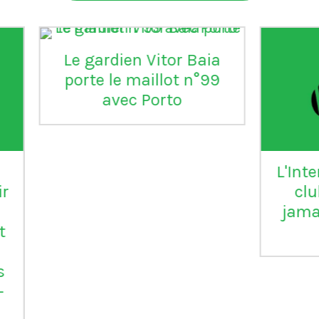
aia
°99
L'Inter Milan est le seul
VI
club italien qui n'a
jamais été relégué en
Serie B
m
ap
Vil
en