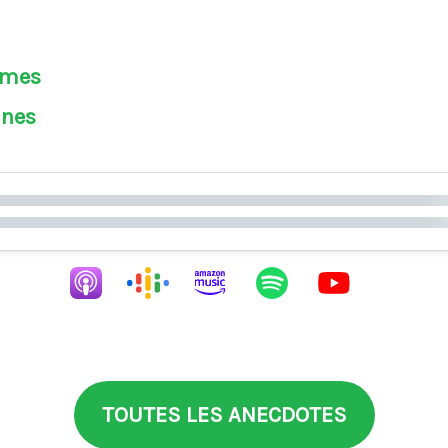
èmes
ines
TOUTES LES ANECDOTES