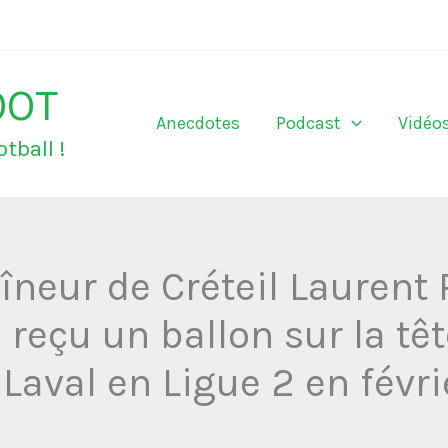
OOT
Anecdotes
Podcast
Vidéo
tball !
aîneur de Créteil Laurent
 reçu un ballon sur la tê
 Laval en Ligue 2 en févri