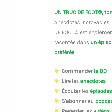
UN TRUC DE FOOT©, ton 
Anecdotes incroyables, 
DE FOOT© est également
racontée dans
un épis
préférée
.
Commander
la BD
Lire
les
anecdotes
Écouter
les
épisode
S'abonner
au
podca
Regarder
les
vidéos