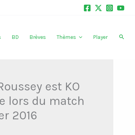
Recher
s
BD
Brèves
Thèmes
Player
 Roussey est KO
te lors du match
er 2016