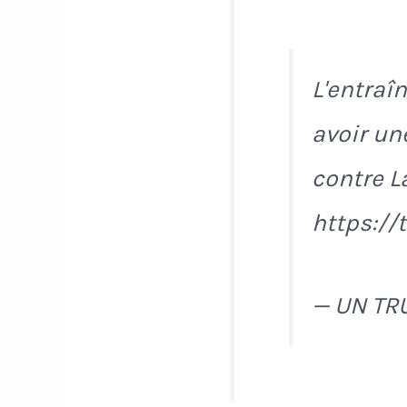
L'entraî
avoir un
contre L
https://
— UN TR