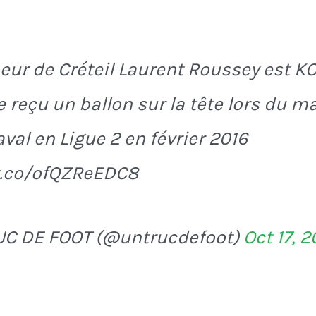
neur de Créteil Laurent Roussey est K
e reçu un ballon sur la tête lors du m
aval en Ligue 2 en février 2016
t.co/ofQZReEDC8
UC DE FOOT (@untrucdefoot)
Oct 17, 