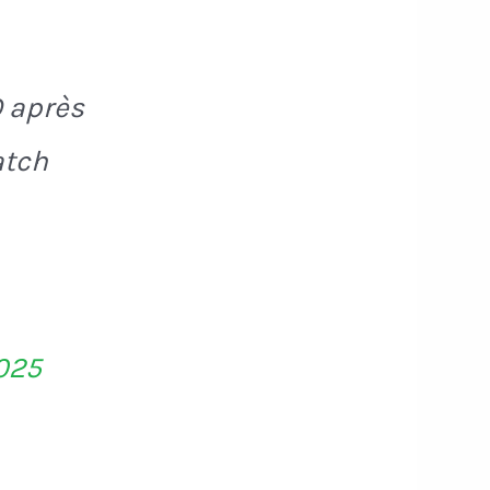
O après
atch
2025