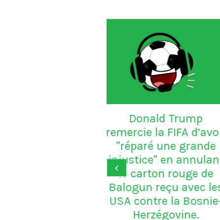
Le gardien Vitor B
porte le maillot n
avec Porto
onald Trump
ie la FIFA d’avoir
aré une grande
ice" en annulant
‹
arton rouge de
un reçu avec les
ontre la Bosnie-
erzégovine.